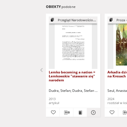
OBIEKTY
podobne
Przegląd Narodowościowy, 2
Proza -
Lemko becoming a nation =
Arkadia dz
Łemkowskie "stawanie się"
na Kresach
narodem
Dudra, Stefan
Dudra, Stefan - red.
Pochyły, Piotr 
Seul, Anasta
2013
2024
artykuł
rozdział w ks