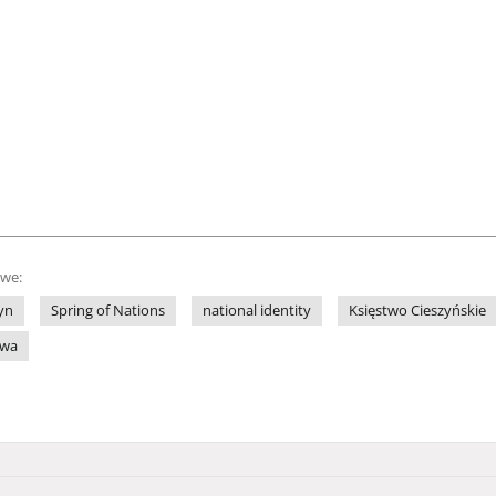
owe:
yn
Spring of Nations
national identity
Księstwo Cieszyńskie
owa