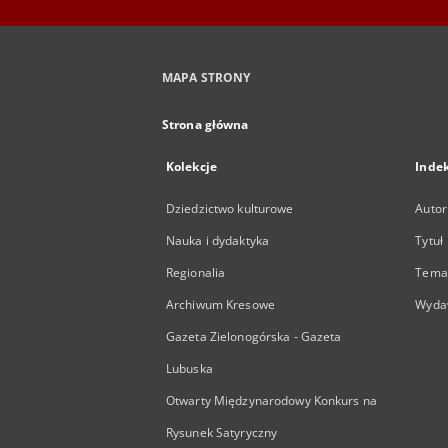
MAPA STRONY
Strona główna
Kolekcje
Inde
Dziedzictwo kulturowe
Autor
Nauka i dydaktyka
Tytuł
Regionalia
Temat
Archiwum Kresowe
Wyda
Gazeta Zielonogórska - Gazeta
Lubuska
Otwarty Międzynarodowy Konkurs na
Rysunek Satyryczny