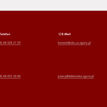
Telefon
E-Mail
8) 68 328 21 55
kontakt@zbc.uz.zgora.pl
8) 68 453 26 06
p.karp@biblioteka.zgora.pl