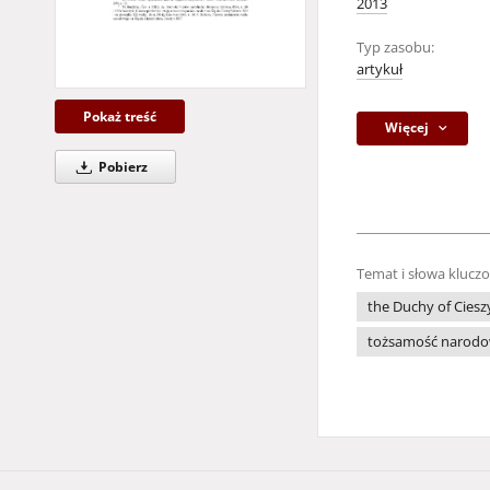
2013
Typ zasobu:
artykuł
Pokaż treść
Więcej
Pobierz
Temat i słowa klucz
the Duchy of Ciesz
tożsamość narod