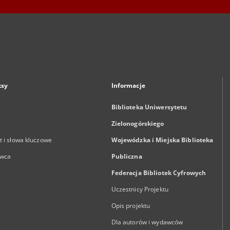
ksy
Informacje
Biblioteka Uniwersytetu
Zielonogórskiego
 i słowa kluczowe
Wojewódzka i Miejska Biblioteka
wca
Publiczna
Federacja Bibliotek Cyfrowych
Uczestnicy Projektu
Opis projektu
Dla autorów i wydawców