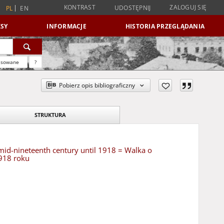
KONTRAST
ZALOGUJ SIĘ
UDOSTĘPNIJ
PL
EN
SY
INFORMACJE
HISTORIA PRZEGLĄDANIA
nsowane
?
Pobierz opis bibliograficzny
STRUKTURA
e mid-nineteenth century until 1918 = Walka o
918 roku