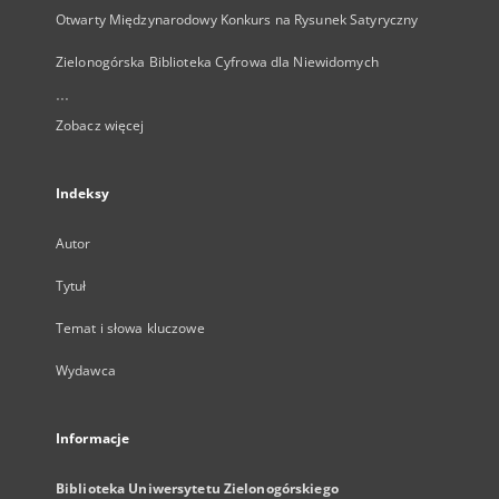
Otwarty Międzynarodowy Konkurs na Rysunek Satyryczny
Zielonogórska Biblioteka Cyfrowa dla Niewidomych
...
Zobacz więcej
Indeksy
Autor
Tytuł
Temat i słowa kluczowe
Wydawca
Informacje
Biblioteka Uniwersytetu Zielonogórskiego