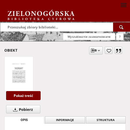
Wyszukiwanie zaawansowane
?
OBIEKT
Pokaż treść
Pobierz
OPIS
INFORMACJE
STRUKTURA