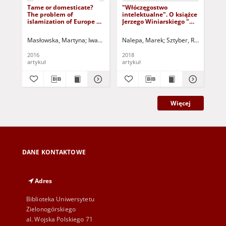
Tame or domesticate?
"Włóczęgostwo
Wi
The problem of
intelektualne". O książce
Rys
islamization of Europe on
Jerzego Winiarskiego "W
dzi
the example of Spain =
przestrzeni kulturowej
kul
Poskramiać czy oswajać?
poezji polskiej (pejzaże
Stu
Masłowska, Martyna
Iwanek, Jan - red.
Nalepa, Marek
Tarnawski, Eduard - red.
Sztyber, Radosław - r
Szt
Problem islamizacji
antropologiczne z
tek
Europy na przykładzie
wieków dawnych i
2016
2018
201
Hiszpanii
współczesne). Studia i
artykuł
artykuł
art
szkice" - recenzja
Więcej
DANE KONTAKTOWE
Adres
Biblioteka Uniwersytetu
Zielonogórskiego
al. Wojska Polskiego 71