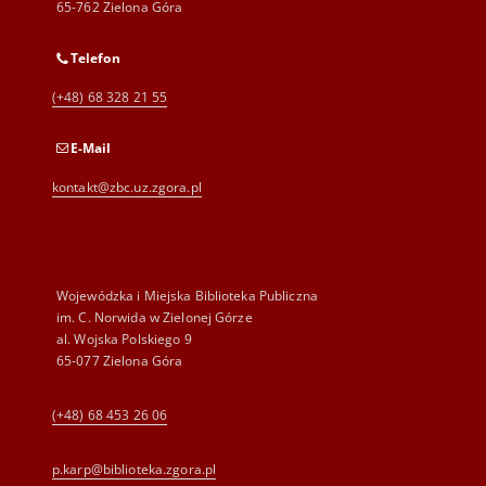
65-762 Zielona Góra
Telefon
(+48) 68 328 21 55
E-Mail
kontakt@zbc.uz.zgora.pl
Wojewódzka i Miejska Biblioteka Publiczna
im. C. Norwida w Zielonej Górze
al. Wojska Polskiego 9
65-077 Zielona Góra
(+48) 68 453 26 06
p.karp@biblioteka.zgora.pl