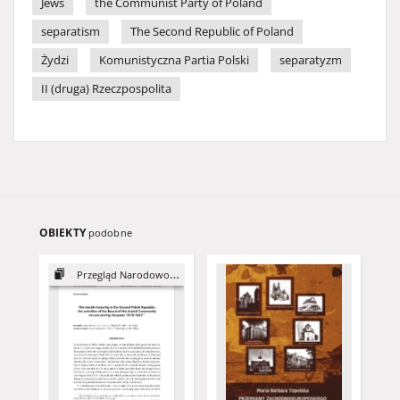
Jews
the Communist Party of Poland
separatism
The Second Republic of Poland
Żydzi
Komunistyczna Partia Polski
separatyzm
II (druga) Rzeczpospolita
OBIEKTY
podobne
Przegląd Narodowościowy, 6