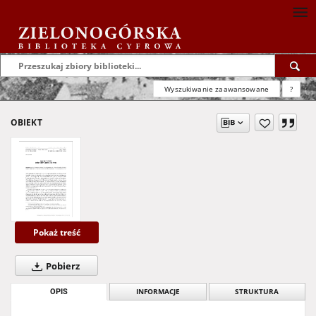
Wyszukiwanie zaawansowane
?
OBIEKT
Pokaż treść
Pobierz
OPIS
INFORMACJE
STRUKTURA