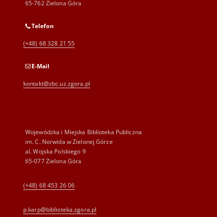
65-762 Zielona Góra
Telefon
(+48) 68 328 21 55
E-Mail
kontakt@zbc.uz.zgora.pl
Wojewódzka i Miejska Biblioteka Publiczna
im. C. Norwida w Zielonej Górze
al. Wojska Polskiego 9
65-077 Zielona Góra
(+48) 68 453 26 06
p.karp@biblioteka.zgora.pl