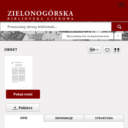
Wyszukiwanie zaawansowane
?
OBIEKT
Pokaż treść
Pobierz
OPIS
INFORMACJE
STRUKTURA