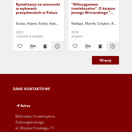
Rywalizacja na wizerunki
"Włóczęgostwo
Wi
w wyborach
intelektualne". O książce
Rys
prezydenckich w Polsce
Jerzego Winiarskiego "W
dzi
przestrzeni kulturowej
kul
poezji polskiej (pejzaże
Stu
Ilciów, Adam
Ilciów, Adam - red.
Polak-Woźniak, Alina - red.
Nalepa, Marek
Sztyber, Radosław - r
Szt
antropologiczne z
tek
wieków dawnych i
2025
2018
201
współczesne). Studia i
rozdział w książce
artykuł
art
szkice" - recenzja
Więcej
DANE KONTAKTOWE
Adres
Biblioteka Uniwersytetu
Zielonogórskiego
al. Wojska Polskiego 71