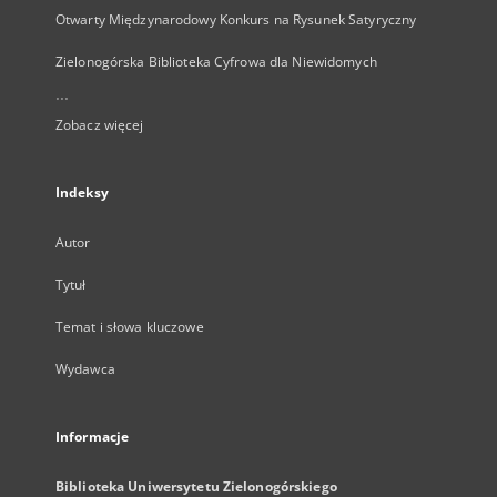
Otwarty Międzynarodowy Konkurs na Rysunek Satyryczny
Zielonogórska Biblioteka Cyfrowa dla Niewidomych
...
Zobacz więcej
Indeksy
Autor
Tytuł
Temat i słowa kluczowe
Wydawca
Informacje
Biblioteka Uniwersytetu Zielonogórskiego