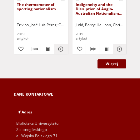
The thermometer of
Indigeneity and the
Goa
sporting nationalism
Disruption of Anglo-
go 
Australian Nationalism
Hil
in Australian Football
ide
Trivino, José Luis Pérez
Candalija, Rafael Valencia
Judd, Barry
Hallinan, Christopher
Mir
2019
2019
201
artykuł
artykuł
art
Więcej
DANE KONTAKTOWE
Adres
Biblioteka Uniwersytetu
Zielonogórskiego
al. Wojska Polskiego 71