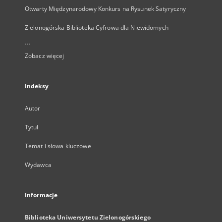
Otwarty Międzynarodowy Konkurs na Rysunek Satyryczny
Zielonogórska Biblioteka Cyfrowa dla Niewidomych
...
Zobacz więcej
Indeksy
Autor
Tytuł
Temat i słowa kluczowe
Wydawca
Informacje
Biblioteka Uniwersytetu Zielonogórskiego