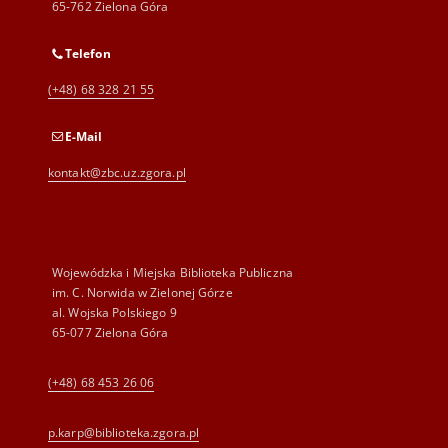
65-762 Zielona Góra
Telefon
(+48) 68 328 21 55
E-Mail
kontakt@zbc.uz.zgora.pl
Wojewódzka i Miejska Biblioteka Publiczna
im. C. Norwida w Zielonej Górze
al. Wojska Polskiego 9
65-077 Zielona Góra
(+48) 68 453 26 06
p.karp@biblioteka.zgora.pl