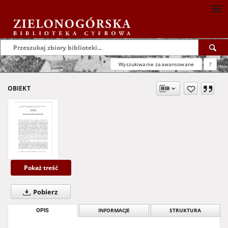
Wyszukiwanie zaawansowane
?
OBIEKT
Pokaż treść
Pobierz
OPIS
INFORMACJE
STRUKTURA