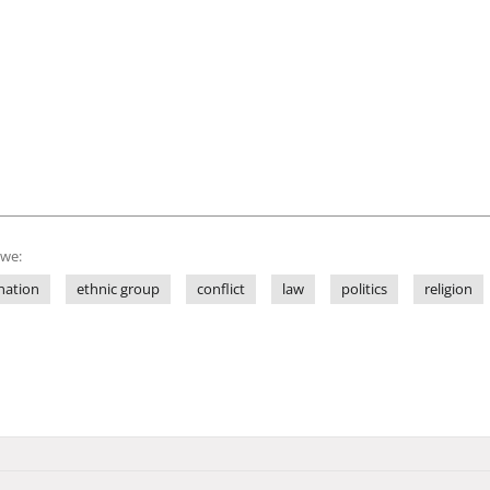
owe:
nation
ethnic group
conflict
law
politics
religion