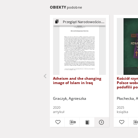
OBIEKTY
podobne
Przegląd Narodowościowy, 10
Atheism and the changing
Kościół rzy
image of Islam in Iraq
Polsce wob
pedofilii p
Graczyk, Agnieszka
Płachecka, 
2020
2025
artykuł
książka