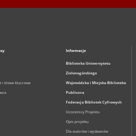
ksy
Informacje
Biblioteka Uniwersytetu
Zielonogórskiego
 i słowa kluczowe
Wojewódzka i Miejska Biblioteka
wca
Publiczna
Federacja Bibliotek Cyfrowych
Uczestnicy Projektu
Opis projektu
Dla autorów i wydawców