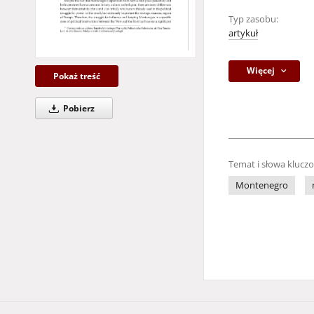
Typ zasobu:
artykuł
Więcej
Pokaż treść
Pobierz
Temat i słowa klucz
Montenegro