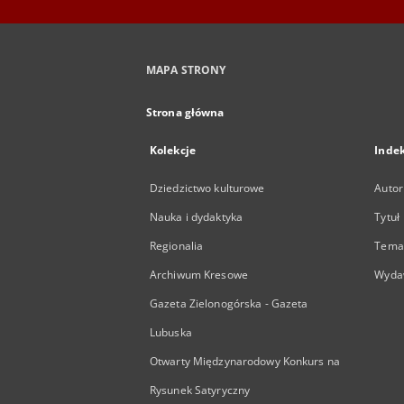
MAPA STRONY
Strona główna
Kolekcje
Inde
Dziedzictwo kulturowe
Autor
Nauka i dydaktyka
Tytuł
Regionalia
Temat
Archiwum Kresowe
Wyda
Gazeta Zielonogórska - Gazeta
Lubuska
Otwarty Międzynarodowy Konkurs na
Rysunek Satyryczny