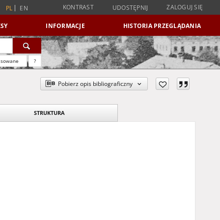
KONTRAST
ZALOGUJ SIĘ
UDOSTĘPNIJ
PL
EN
SY
INFORMACJE
HISTORIA PRZEGLĄDANIA
nsowane
?
Pobierz opis bibliograficzny
STRUKTURA