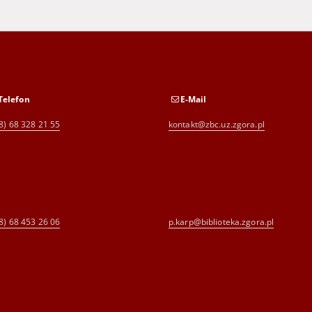
Telefon
E-Mail
8) 68 328 21 55
kontakt@zbc.uz.zgora.pl
8) 68 453 26 06
p.karp@biblioteka.zgora.pl