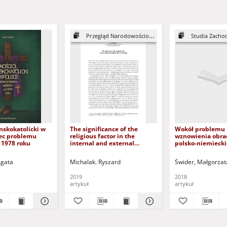
Przegląd Narodowościowy, 9
Studia Zachod
mskokatolicki w
The significance of the
Wokół problemu
ec problemu
religious factor in the
wznowienia obra
o 1978 roku
internal and external
polsko-niemieck
policies of Turkey
listopadzie 1985 
Around the prob
Agata
Michalak. Ryszard
Świder, Małgorzat
resuming the mee
the IVth Polish-
2019
2018
Forum in novemb
artykuł
artykuł