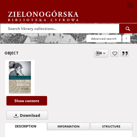
Advanced search
?
OBJECT
Show content
Download
DESCRIPTION
INFORMATION
STRUCTURE