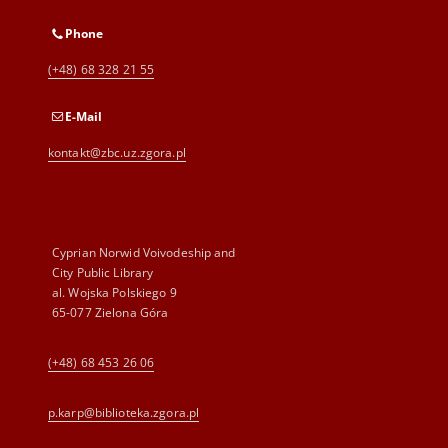
Phone
(+48) 68 328 21 55
E-Mail
kontakt@zbc.uz.zgora.pl
Cyprian Norwid Voivodeship and
City Public Library
al. Wojska Polskiego 9
65-077 Zielona Góra
(+48) 68 453 26 06
p.karp@biblioteka.zgora.pl