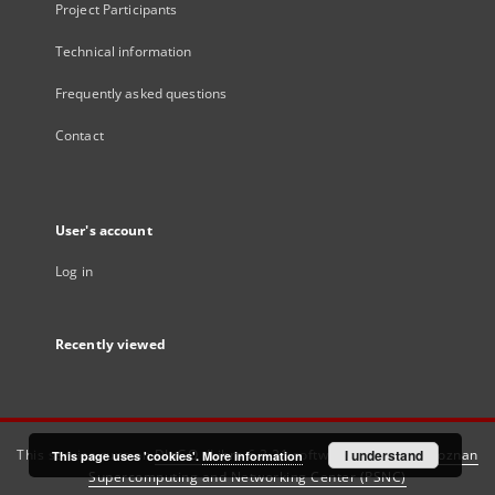
Project Participants
Technical information
Frequently asked questions
Contact
User's account
Log in
Recently viewed
This service runs on
DInGO dLibra 6.3.21
software created by
I understand
Poznan
This page uses 'cookies'.
More information
Supercomputing and Networking Center (PSNC)