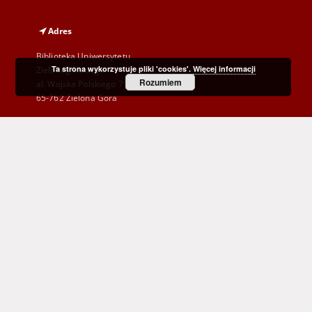
Adres
Biblioteka Uniwersytetu
Ta strona wykorzystuje pliki 'cookies'.
Więcej informacji
Zielonogórskiego
Rozumiem
al. Wojska Polskiego 71
65-762 Zielona Góra
Telefon
(+48) 68 328 21 55
E-Mail
kontakt@zbc.uz.zgora.pl
Wojewódzka i Miejska Biblioteka Publiczna
im. C. Norwida w Zielonej Górze
al. Wojska Polskiego 9