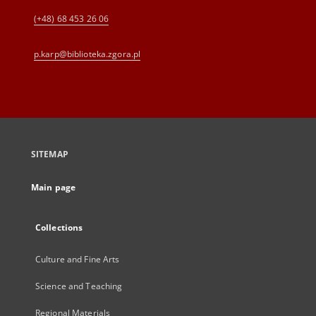
(+48) 68 453 26 06
p.karp@biblioteka.zgora.pl
SITEMAP
Main page
Collections
Culture and Fine Arts
Science and Teaching
Regional Materials