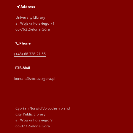
Address
University Library
al. Wojska Polskiego 71
65-762 Zielona Góra
Phone
(+48) 68 328 21 55
E-Mail
kontakt@zbc.uz.zgora.pl
Cyprian Norwid Voivodeship and
City Public Library
al. Wojska Polskiego 9
65-077 Zielona Góra