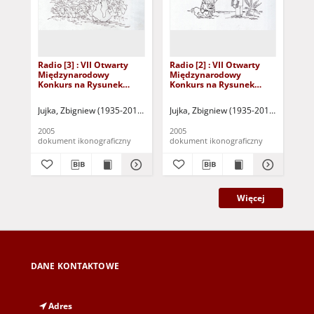
Radio [3] : VII Otwarty
Radio [2] : VII Otwarty
Rad
Międzynarodowy
Międzynarodowy
Mi
Konkurs na Rysunek
Konkurs na Rysunek
Ko
Satyryczny / Zbigniew
Satyryczny / Zbigniew
Sat
Jujka
Jujka
Juj
Jujka, Zbigniew (1935-2019)
"Lubpress" (Zielona Góra)
Jujka, Zbigniew (1935-2019)
Gazeta Lubuska
"Lubpres
Juj
2005
2005
200
dokument ikonograficzny
dokument ikonograficzny
dok
Więcej
DANE KONTAKTOWE
Adres