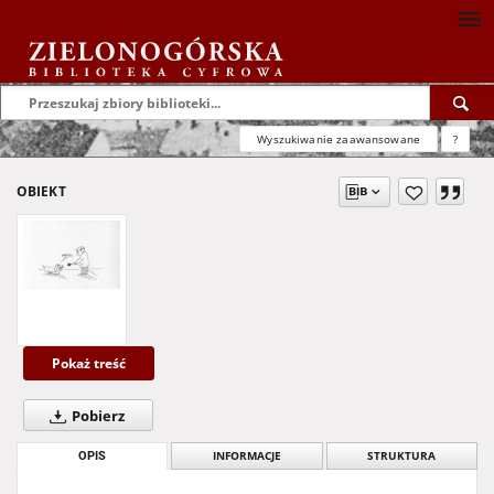
Wyszukiwanie zaawansowane
?
OBIEKT
Pokaż treść
Pobierz
OPIS
INFORMACJE
STRUKTURA