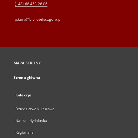
(+48) 68 453 26 06
p.karp@biblioteka.zgora.pl
MAPA STRONY
Strona główna
Kolekcje
Dziedzictwo kulturowe
Nauka i dydaktyka
Regionalia