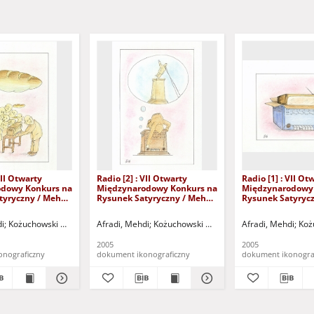
VII Otwarty
Radio [2] : VII Otwarty
Radio [1] : VII Ot
dowy Konkurs na
Międzynarodowy Konkurs na
Międzynarodowy
tyryczny / Mehdi
Rysunek Satyryczny / Mehdi
Rysunek Satyryc
Afradi
Afradi
)
di
Kożuchowski Ośrodek Kultury i Sportu "Zamek" (Kożuchów). (ul. Klasztorna 14, 
Kożuchowski Ośrodek Kultury i Sportu "Zamek" (Kożuchów). (ul. Klasztorna 14,
Afradi, Mehdi
Kożuchowski Ośrodek Kultury i Sportu "Za
Afradi, Mehdi
Koż
2005
2005
onograficzny
dokument ikonograficzny
dokument ikonogra