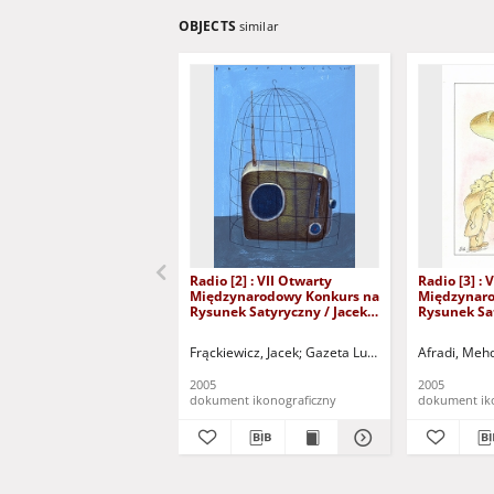
OBJECTS
similar
Radio [2] : VII Otwarty
Radio [3] : 
Międzynarodowy Konkurs na
Międzynaro
Rysunek Satyryczny / Jacek
Rysunek Sa
Frąckiewicz
Afradi
Frąckiewicz, Jacek
Gazeta Lubuska (Zielona Góra
Afradi, Meh
2005
2005
dokument ikonograficzny
dokument ik