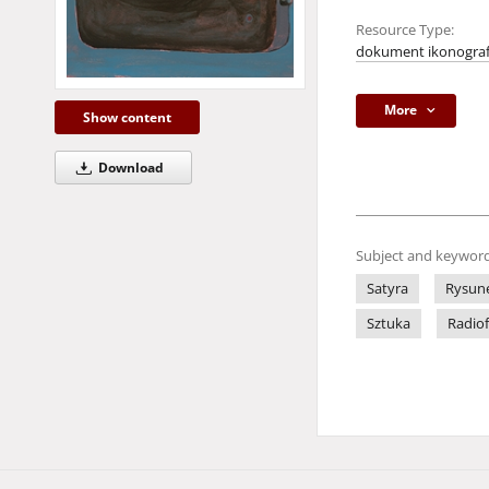
Resource Type:
dokument ikonograf
More
Show content
Download
Subject and keyword
Satyra
Rysune
Sztuka
Radio