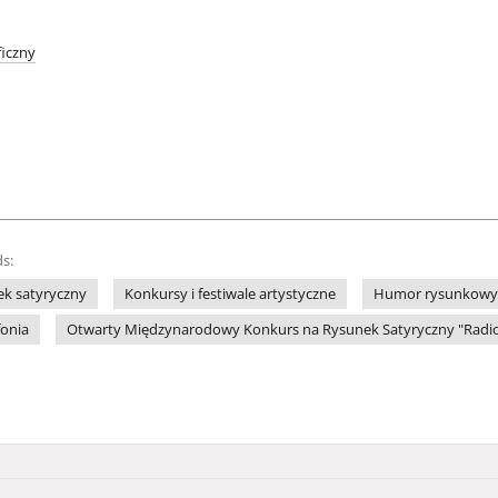
iczny
s:
k satyryczny
Konkursy i festiwale artystyczne
Humor rysunkowy
fonia
Otwarty Międzynarodowy Konkurs na Rysunek Satyryczny "Radio"