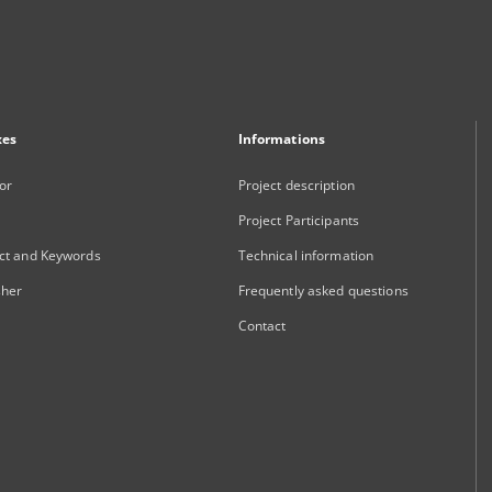
xes
Informations
or
Project description
Project Participants
ct and Keywords
Technical information
sher
Frequently asked questions
Contact