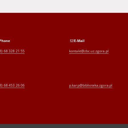
Phone
E-Mail
8) 68 328 21 55
kontakt@zbc.uz.zgora.pl
8) 68 453 26 06
p.karp@biblioteka.zgora.pl