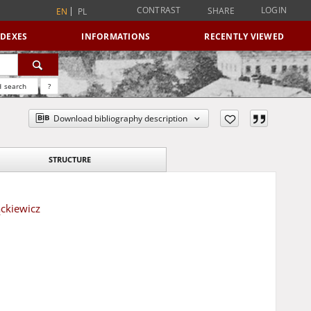
CONTRAST
LOGIN
SHARE
EN
PL
NDEXES
INFORMATIONS
RECENTLY VIEWED
 search
?
Download bibliography description
STRUCTURE
ąckiewicz