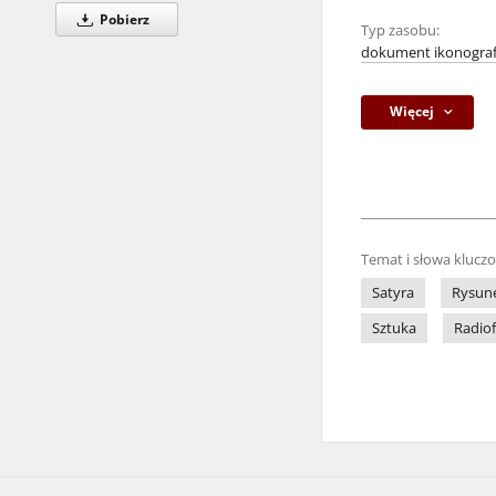
Pobierz
Typ zasobu:
dokument ikonograf
Więcej
Temat i słowa klucz
Satyra
Rysune
Sztuka
Radio