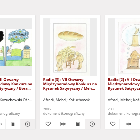
VII Otwarty
Radio [3] : VII Otwarty
Radio [2] : VII Ot
dowy Konkurs na
Międzynarodowy Konkurs na
Międzynarodowy
tyryczny / Bora
Rysunek Satyryczny / Mehdi
Rysunek Satyryc
Afradi
Afradi
 "Zamek" (Kożuchów). (ul. Klasztorna 14, 67-120 Kożuchów, tel. (068) 553-55-36)
Kożuchowski Ośrodek Kultury i Sportu "Zamek" (Kożuchów). (ul. Klasztorna 14, 67
Afradi, Mehdi
Kożuchowski Ośrodek Kultury i Sportu "Za
Afradi, Mehdi
Koż
2005
2005
onograficzny
dokument ikonograficzny
dokument ikonogra