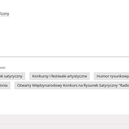
iczny
owe:
k satyryczny
Konkursy i festiwale artystyczne
Humor rysunkowy
fonia
Otwarty Międzynarodowy Konkurs na Rysunek Satyryczny "Radio"