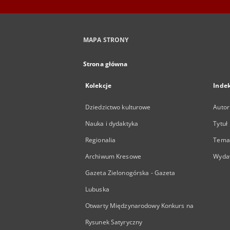
MAPA STRONY
Strona główna
Kolekcje
Inde
Dziedzictwo kulturowe
Autor
Nauka i dydaktyka
Tytuł
Regionalia
Temat
Archiwum Kresowe
Wyda
Gazeta Zielonogórska - Gazeta
Lubuska
Otwarty Międzynarodowy Konkurs na
Rysunek Satyryczny