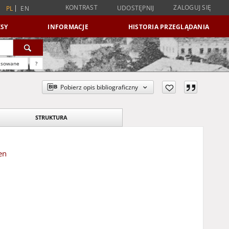
KONTRAST
ZALOGUJ SIĘ
UDOSTĘPNIJ
PL
EN
SY
INFORMACJE
HISTORIA PRZEGLĄDANIA
nsowane
?
Pobierz opis bibliograficzny
STRUKTURA
en