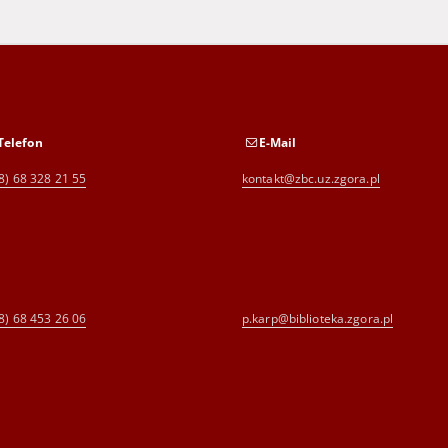
Telefon
E-Mail
8) 68 328 21 55
kontakt@zbc.uz.zgora.pl
8) 68 453 26 06
p.karp@biblioteka.zgora.pl