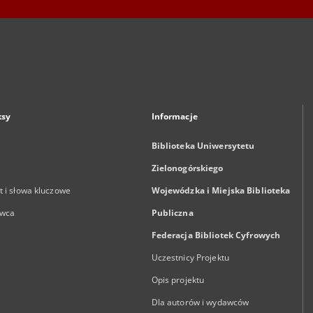
ksy
Informacje
Biblioteka Uniwersytetu
Zielonogórskiego
 i słowa kluczowe
Wojewódzka i Miejska Biblioteka
wca
Publiczna
Federacja Bibliotek Cyfrowych
Uczestnicy Projektu
Opis projektu
Dla autorów i wydawców