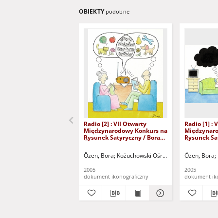
OBIEKTY
podobne
Radio [2] : VII Otwarty
Radio [1] : 
Międzynarodowy Konkurs na
Międzynaro
Rysunek Satyryczny / Bora
Rysunek Sa
Özen
Özen
Özen, Bora
Kożuchowski Ośrodek Kultury i Sportu
Özen, Bora
2005
2005
dokument ikonograficzny
dokument ik