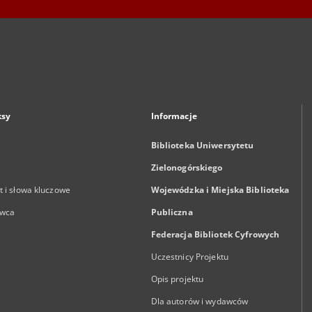
ksy
Informacje
Biblioteka Uniwersytetu
Zielonogórskiego
 i słowa kluczowe
Wojewódzka i Miejska Biblioteka
wca
Publiczna
Federacja Bibliotek Cyfrowych
Uczestnicy Projektu
Opis projektu
Dla autorów i wydawców