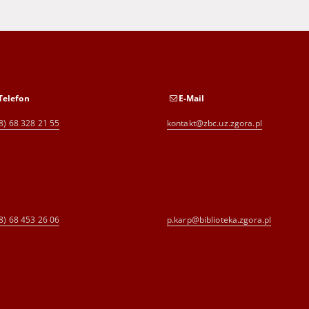
Telefon
E-Mail
8) 68 328 21 55
kontakt@zbc.uz.zgora.pl
8) 68 453 26 06
p.karp@biblioteka.zgora.pl