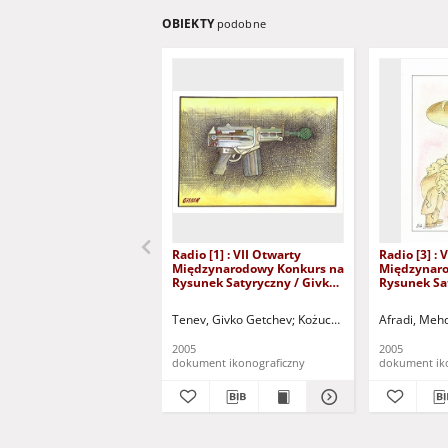
OBIEKTY
podobne
Radio [1] : VII Otwarty
Radio [3] : 
Międzynarodowy Konkurs na
Międzynaro
Rysunek Satyryczny / Givko
Rysunek Sa
Getchev Tenev
Afradi
Tenev, Givko Getchev
Kożuchowski Ośrodek Kultur
Afradi, Meh
2005
2005
dokument ikonograficzny
dokument ik