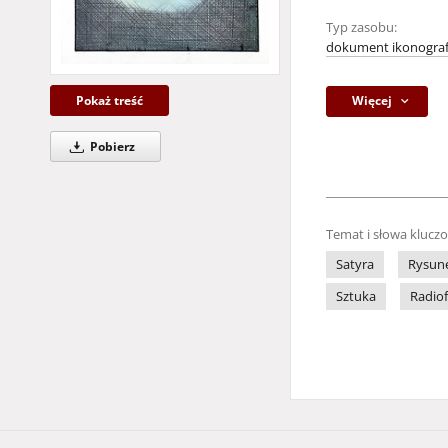
Typ zasobu:
dokument ikonograf
Więcej
Pokaż treść
Pobierz
Temat i słowa klucz
Satyra
Rysune
Sztuka
Radio