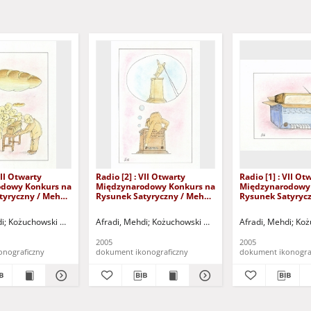
VII Otwarty
Radio [2] : VII Otwarty
Radio [1] : VII Ot
dowy Konkurs na
Międzynarodowy Konkurs na
Międzynarodowy
tyryczny / Mehdi
Rysunek Satyryczny / Mehdi
Rysunek Satyryc
Afradi
Afradi
y i Sportu "Zamek" (Kożuchów). (ul. Klasztorna 14, 67-120 Kożuchów, tel. (068) 
di
Kożuchowski Ośrodek Kultury i Sportu "Zamek" (Kożuchów). (ul. Klasztorna 14,
Afradi, Mehdi
Kożuchowski Ośrodek Kultury i Sportu "Za
Afradi, Mehdi
Koż
2005
2005
onograficzny
dokument ikonograficzny
dokument ikonogra