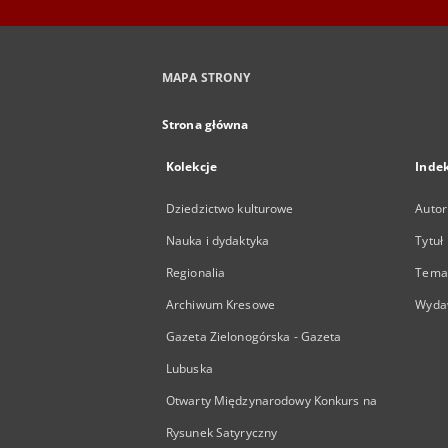
MAPA STRONY
Strona główna
Kolekcje
Inde
Dziedzictwo kulturowe
Autor
Nauka i dydaktyka
Tytuł
Regionalia
Temat
Archiwum Kresowe
Wyda
Gazeta Zielonogórska - Gazeta
Lubuska
Otwarty Międzynarodowy Konkurs na
Rysunek Satyryczny