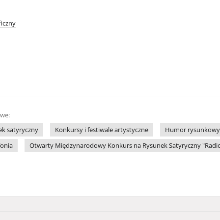
iczny
owe:
k satyryczny
Konkursy i festiwale artystyczne
Humor rysunkowy
fonia
Otwarty Międzynarodowy Konkurs na Rysunek Satyryczny "Radio"