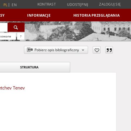
KONTRAST
ZALOGUJ SIĘ
UDOSTĘPNIJ
PL
EN
SY
INFORMACJE
HISTORIA PRZEGLĄDANIA
nsowane
?
Pobierz opis bibliograficzny
STRUKTURA
etchev Tenev