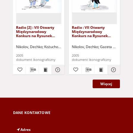
Radio [2] : VII Otwarty
Radio : VII Otwarty
Rad
Międzynarodowy
Międzynarodowy
Mi
Konkurs na Rysunek
Konkurs na Rysunek
Ko
Satyryczny / Dechko
Satyryczny / Dechko
Sat
Nikolov
Nikolov
Afr
Nikolov, Dechko
Kożuchowski Ośrodek Kultury i Sportu "Zamek" (Kożuch
Nikolov, Dechko
Gazeta Lubuska (Zi
Afr
2005
2005
200
dokument ikonograficzny
dokument ikonograficzny
dok
Więcej
DANE KONTAKTOWE
Adres