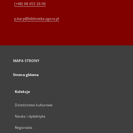
(+48) 68 453 26 06
p.karp@biblioteka.zgora.pl
MAPA STRONY
Strona główna
Kolekcje
Dziedzictwo kulturowe
Nauka i dydaktyka
Regionalia