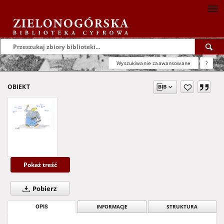
Wyszukiwanie zaawansowane
?
OBIEKT
Pokaż treść
Pobierz
OPIS
INFORMACJE
STRUKTURA