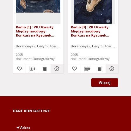
Radio [1] : VII Otwarty
Radio [3] : VII Otwarty
Rad
Międzynarodowy
Międzynarodowy
Mi
Konkurs na Rysunek
Konkurs na Rysunek
Ko
Satyryczny / Galym
Satyryczny / Galym
Sat
Boranbayev
Boranbayev
Afr
Boranbayev, Galym
Kożuchowski Ośrodek Kultury i Sportu "Zamek" (Koż
Boranbayev, Galym
Kożuchowski Ośro
Afr
2005
2005
200
dokument ikonograficzny
dokument ikonograficzny
dok
Więcej
DANE KONTAKTOWE
Adres