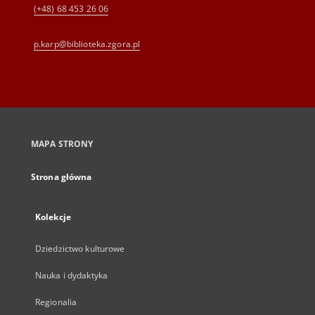
(+48) 68 453 26 06
p.karp@biblioteka.zgora.pl
MAPA STRONY
Strona główna
Kolekcje
Dziedzictwo kulturowe
Nauka i dydaktyka
Regionalia