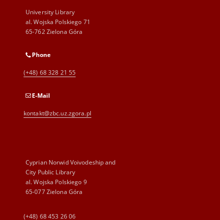
University Library
al. Wojska Polskiego 71
65-762 Zielona Góra
Phone
(+48) 68 328 21 55
E-Mail
kontakt@zbc.uz.zgora.pl
Cyprian Norwid Voivodeship and
City Public Library
al. Wojska Polskiego 9
65-077 Zielona Góra
(+48) 68 453 26 06