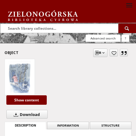
Advanced search
?
OBJECT
Show content
Download
DESCRIPTION
INFORMATION
STRUCTURE