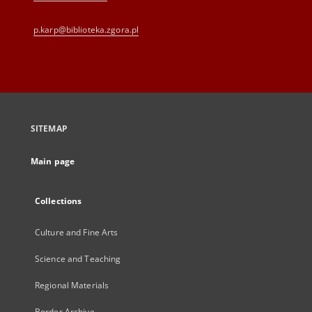
p.karp@biblioteka.zgora.pl
SITEMAP
Main page
Collections
Culture and Fine Arts
Science and Teaching
Regional Materials
Border Archive