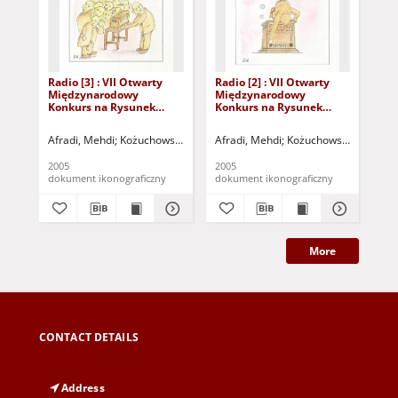
Radio [3] : VII Otwarty
Radio [2] : VII Otwarty
Rad
Międzynarodowy
Międzynarodowy
Mi
Konkurs na Rysunek
Konkurs na Rysunek
Ko
Satyryczny / Mehdi
Satyryczny / Mehdi
Sat
Afradi
Afradi
Afr
Afradi, Mehdi
Kożuchowski Ośrodek Kultury i Sportu "Zamek" (Kożuchów)
Afradi, Mehdi
Kożuchowski Ośrodek Ku
Afr
2005
2005
200
dokument ikonograficzny
dokument ikonograficzny
dok
More
CONTACT DETAILS
Address