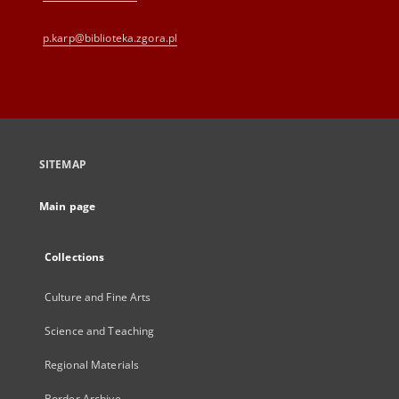
p.karp@biblioteka.zgora.pl
SITEMAP
Main page
Collections
Culture and Fine Arts
Science and Teaching
Regional Materials
Border Archive