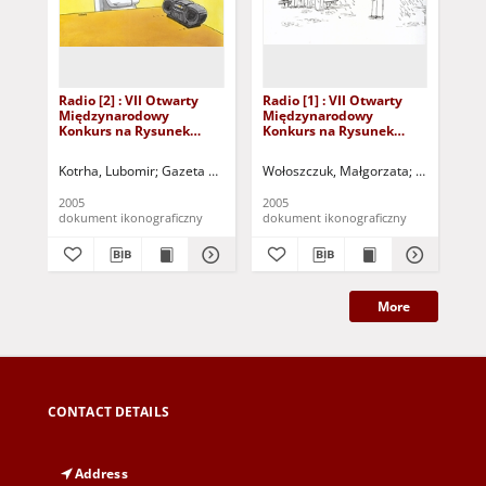
Radio [2] : VII Otwarty
Radio [1] : VII Otwarty
Rad
Międzynarodowy
Międzynarodowy
Mi
Konkurs na Rysunek
Konkurs na Rysunek
Ko
Satyryczny / Lubomir
Satyryczny / Lubomir
Sat
Kotrha
Kotrha
Afr
Kotrha, Lubomir
Gazeta Lubuska (Zielona Góra)
Wołoszczuk, Małgorzata
Kożuchowski Ośrodek K
Gazeta Lubu
Afr
2005
2005
200
dokument ikonograficzny
dokument ikonograficzny
dok
More
CONTACT DETAILS
Address