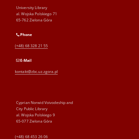
University Library
al. Wojska Polskiego 71
65-762 Zielona Góra
Phone
(+48) 68 328 21 55
E-Mail
kontakt@zbc.uz.zgora.pl
Cyprian Norwid Voivodeship and
City Public Library
al. Wojska Polskiego 9
65-077 Zielona Góra
(+48) 68 453 26 06