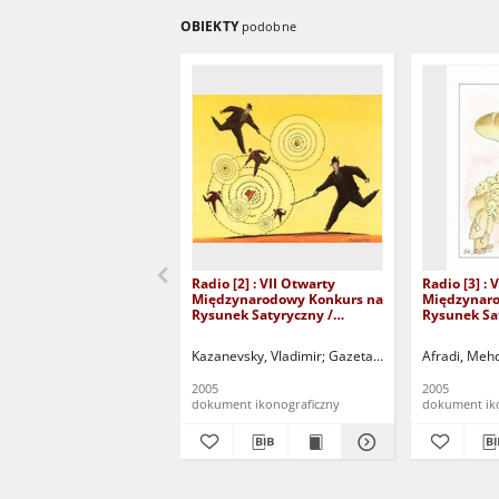
OBIEKTY
podobne
Radio [2] : VII Otwarty
Radio [3] : 
Międzynarodowy Konkurs na
Międzynaro
Rysunek Satyryczny /
Rysunek Sa
Vladimir Kazanevsky
Afradi
Kazanevsky, Vladimir
Gazeta Lubuska (Zielona G
Afradi, Meh
2005
2005
dokument ikonograficzny
dokument ik