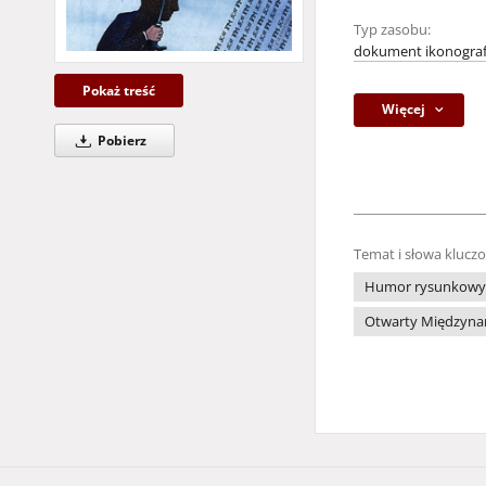
Typ zasobu:
dokument ikonograf
Pokaż treść
Więcej
Pobierz
Temat i słowa klucz
Humor rysunkowy
Otwarty Międzynar