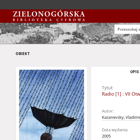
OBIEKT
OPIS
Tytuł:
Radio [1] : VII 
Autor:
Kazanevsky, Vladimi
Data wydania:
2005