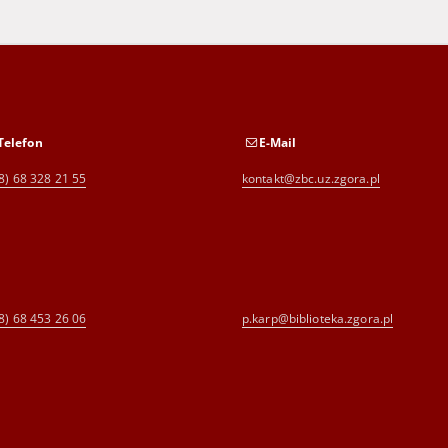
Telefon
E-Mail
8) 68 328 21 55
kontakt@zbc.uz.zgora.pl
8) 68 453 26 06
p.karp@biblioteka.zgora.pl