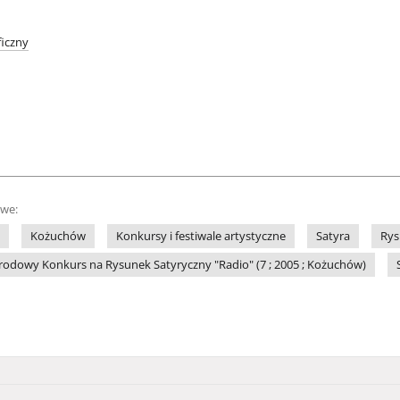
iczny
owe:
Kożuchów
Konkursy i festiwale artystyczne
Satyra
Rys
odowy Konkurs na Rysunek Satyryczny "Radio" (7 ; 2005 ; Kożuchów)