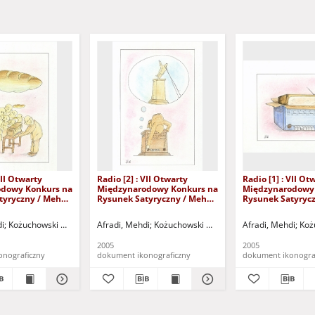
VII Otwarty
Radio [2] : VII Otwarty
Radio [1] : VII Ot
dowy Konkurs na
Międzynarodowy Konkurs na
Międzynarodowy
tyryczny / Mehdi
Rysunek Satyryczny / Mehdi
Rysunek Satyryc
Afradi
Afradi
óra)
di
Kożuchowski Ośrodek Kultury i Sportu "Zamek" (Kożuchów). (ul. Klasztorna 14,
Kożuchowski Ośrodek Kultury i Sportu "Zamek" (Kożuchów). (ul. Klasztorna 1
Afradi, Mehdi
Kożuchowski Ośrodek Kultury i Sportu "Za
Afradi, Mehdi
Koż
2005
2005
onograficzny
dokument ikonograficzny
dokument ikonogra