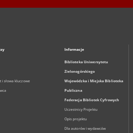
ksy
Informacje
Biblioteka Uniwersytetu
Zielonogórskiego
 i słowa kluczowe
Wojewódzka i Miejska Biblioteka
wca
Publiczna
Federacja Bibliotek Cyfrowych
Uczestnicy Projektu
Opis projektu
Dla autorów i wydawców