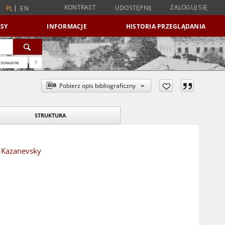
KONTRAST
ZALOGUJ SIĘ
UDOSTĘPNIJ
PL
EN
SY
INFORMACJE
HISTORIA PRZEGLĄDANIA
nsowane
?
Pobierz opis bibliograficzny
STRUKTURA
r Kazanevsky