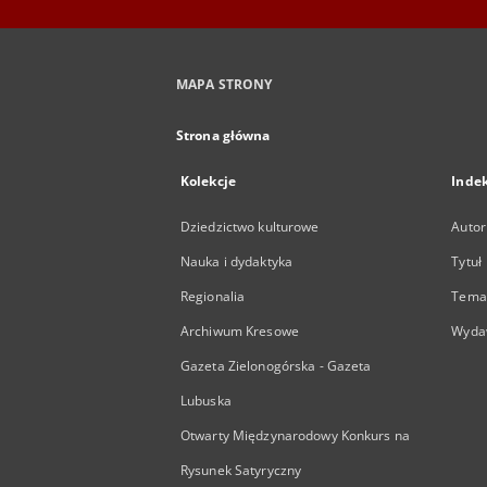
MAPA STRONY
Strona główna
Kolekcje
Inde
Dziedzictwo kulturowe
Autor
Nauka i dydaktyka
Tytuł
Regionalia
Temat
Archiwum Kresowe
Wyda
Gazeta Zielonogórska - Gazeta
Lubuska
Otwarty Międzynarodowy Konkurs na
Rysunek Satyryczny