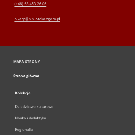
(+48) 68 453 26 06
p.karp@biblioteka.zgora.pl
MAPA STRONY
Strona główna
Kolekcje
Dziedzictwo kulturowe
Nauka i dydaktyka
Regionalia