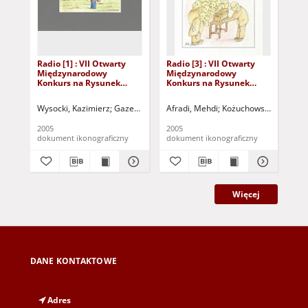
Radio [1] : VII Otwarty
Radio [3] : VII Otwarty
Rad
Międzynarodowy
Międzynarodowy
Mi
Konkurs na Rysunek
Konkurs na Rysunek
Ko
Satyryczny / Kazimierz
Satyryczny / Mehdi
Sat
Wysocki
Afradi
Afr
Wysocki, Kazimierz
Gazeta Lubuska (Zielona Góra)
Afradi, Mehdi
Kożuchowski Ośrodek Ku
Kożuchowski Ośrode
Afr
2005
2005
200
dokument ikonograficzny
dokument ikonograficzny
dok
Więcej
DANE KONTAKTOWE
Adres