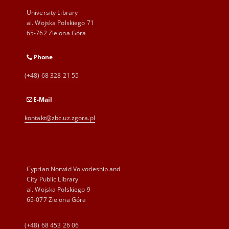
University Library
al. Wojska Polskiego 71
65-762 Zielona Góra
Phone
(+48) 68 328 21 55
E-Mail
kontakt@zbc.uz.zgora.pl
Cyprian Norwid Voivodeship and
City Public Library
al. Wojska Polskiego 9
65-077 Zielona Góra
(+48) 68 453 26 06