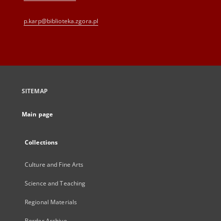
p.karp@biblioteka.zgora.pl
SITEMAP
Main page
Collections
Culture and Fine Arts
Science and Teaching
Regional Materials
Border Archive