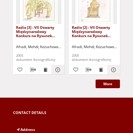
Radio [3] : VII Otwarty
Radio [2] : VII Otwarty
Rad
Międzynarodowy
Międzynarodowy
Mi
Konkurs na Rysunek
Konkurs na Rysunek
Ko
Satyryczny / Mehdi
Satyryczny / Mehdi
Sat
Afradi
Afradi
Afr
Afradi, Mehdi
Kożuchowski Ośrodek Kultury i Sportu "Zamek" (Kożuchów)
Afradi, Mehdi
Kożuchowski Ośrodek Ku
Afr
2005
2005
200
dokument ikonograficzny
dokument ikonograficzny
dok
More
CONTACT DETAILS
Address