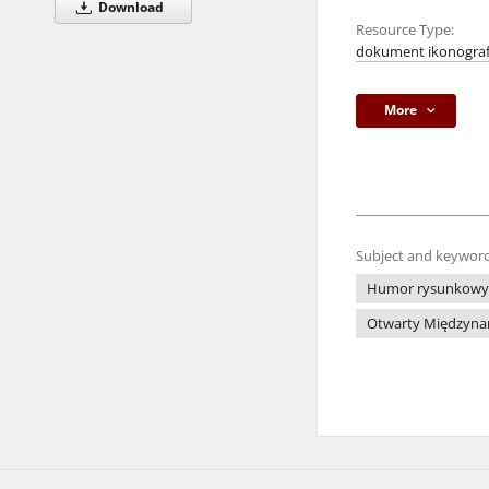
Download
Resource Type:
dokument ikonograf
More
Subject and keyword
Humor rysunkowy
Otwarty Międzynar