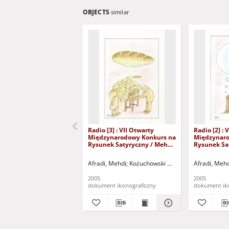
OBJECTS
similar
Radio [3] : VII Otwarty
Radio [2] : 
Międzynarodowy Konkurs na
Międzynaro
Rysunek Satyryczny / Mehdi
Rysunek Sa
Afradi
Afradi
Afradi, Mehdi
Kożuchowski Ośrodek Kultury i Spor
Afradi, Meh
2005
2005
dokument ikonograficzny
dokument ik