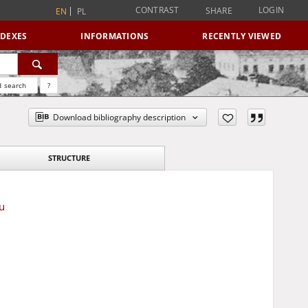
CONTRAST
LOGIN
SHARE
EN
PL
NDEXES
INFORMATIONS
RECENTLY VIEWED
 search
?
Download bibliography description
STRUCTURE
u