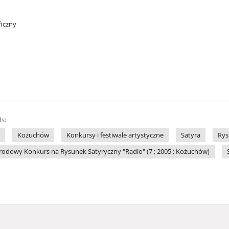
iczny
s:
Kożuchów
Konkursy i festiwale artystyczne
Satyra
Rys
odowy Konkurs na Rysunek Satyryczny "Radio" (7 ; 2005 ; Kożuchów)