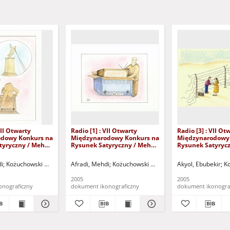
VII Otwarty
Radio [1] : VII Otwarty
Radio [3] : VII Ot
dowy Konkurs na
Międzynarodowy Konkurs na
Międzynarodowy
tyryczny / Mehdi
Rysunek Satyryczny / Mehdi
Rysunek Satyrycz
Afradi
Ebubekir Akyol
tu "Zamek" (Kożuchów). (ul. Klasztorna 14, 67-120 Kożuchów, tel. (068) 553-55-3
di
Kożuchowski Ośrodek Kultury i Sportu "Zamek" (Kożuchów). (ul. Klasztorna 14,
Afradi, Mehdi
Kożuchowski Ośrodek Kultury i Sportu "Za
Akyol, Ebubekir
Ko
2005
2005
onograficzny
dokument ikonograficzny
dokument ikonogra