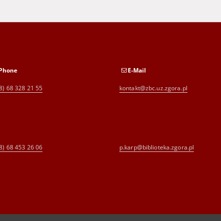
Phone
E-Mail
8) 68 328 21 55
kontakt@zbc.uz.zgora.pl
8) 68 453 26 06
p.karp@biblioteka.zgora.pl