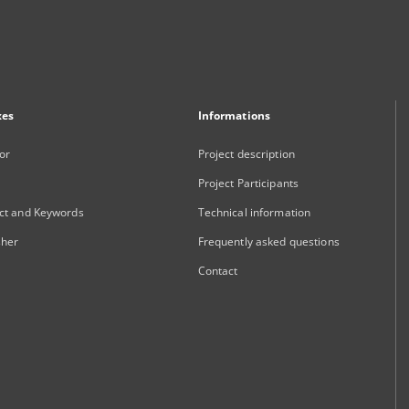
xes
Informations
or
Project description
Project Participants
ct and Keywords
Technical information
sher
Frequently asked questions
Contact