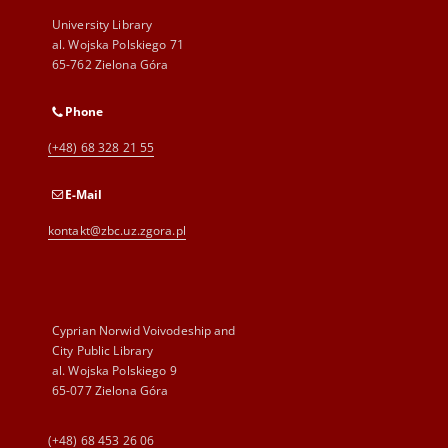
University Library
al. Wojska Polskiego 71
65-762 Zielona Góra
Phone
(+48) 68 328 21 55
E-Mail
kontakt@zbc.uz.zgora.pl
Cyprian Norwid Voivodeship and
City Public Library
al. Wojska Polskiego 9
65-077 Zielona Góra
(+48) 68 453 26 06