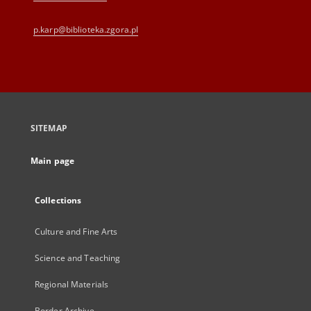
p.karp@biblioteka.zgora.pl
SITEMAP
Main page
Collections
Culture and Fine Arts
Science and Teaching
Regional Materials
Border Archive