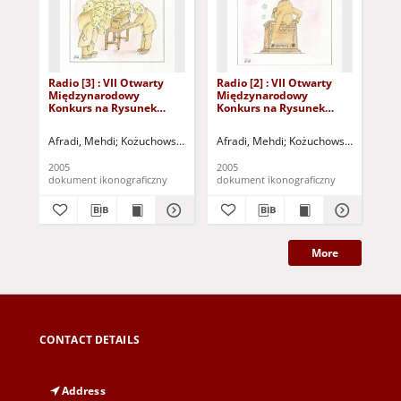
Radio [3] : VII Otwarty
Radio [2] : VII Otwarty
Rad
Międzynarodowy
Międzynarodowy
Mi
Konkurs na Rysunek
Konkurs na Rysunek
Ko
Satyryczny / Mehdi
Satyryczny / Mehdi
Sat
Afradi
Afradi
Afr
Afradi, Mehdi
Kożuchowski Ośrodek Kultury i Sportu "Zamek" (Kożuchów)
Afradi, Mehdi
Kożuchowski Ośrodek Ku
Afr
2005
2005
200
dokument ikonograficzny
dokument ikonograficzny
dok
More
CONTACT DETAILS
Address