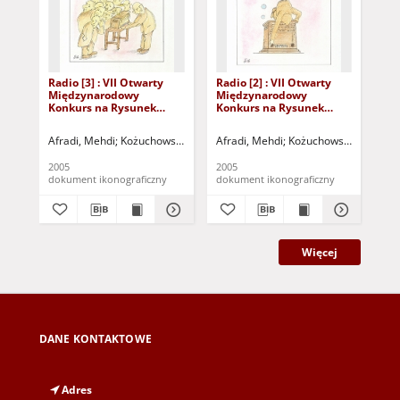
Radio [3] : VII Otwarty
Radio [2] : VII Otwarty
Rad
Międzynarodowy
Międzynarodowy
Mi
Konkurs na Rysunek
Konkurs na Rysunek
Ko
Satyryczny / Mehdi
Satyryczny / Mehdi
Sat
Afradi
Afradi
Afr
Afradi, Mehdi
Kożuchowski Ośrodek Kultury i Sportu "Zamek" (Kożuchów)
Afradi, Mehdi
Kożuchowski Ośrodek Ku
Afr
2005
2005
200
dokument ikonograficzny
dokument ikonograficzny
dok
Więcej
DANE KONTAKTOWE
Adres