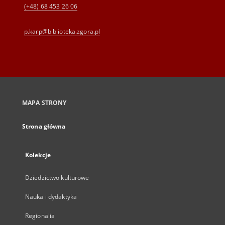
(+48) 68 453 26 06
p.karp@biblioteka.zgora.pl
MAPA STRONY
Strona główna
Kolekcje
Dziedzictwo kulturowe
Nauka i dydaktyka
Regionalia