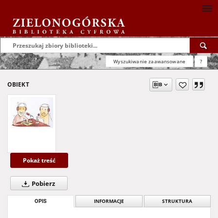
Wyszukiwanie zaawansowane
?
OBIEKT
Pokaż treść
Pobierz
OPIS
INFORMACJE
STRUKTURA