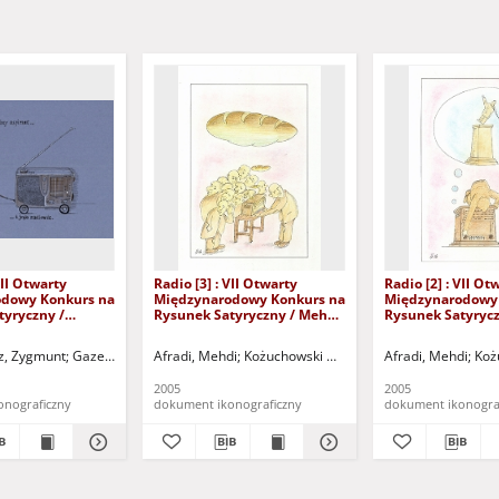
VII Otwarty
Radio [3] : VII Otwarty
Radio [2] : VII Ot
dowy Konkurs na
Międzynarodowy Konkurs na
Międzynarodowy
tyryczny /
Rysunek Satyryczny / Mehdi
Rysunek Satyryc
radkiewicz
Afradi
Afradi
 Góra)
z, Zygmunt
Kożuchowski Ośrodek Kultury i Sportu "Zamek" (Kożuchów). (ul. Klasztorna
Gazeta Lubuska (Zielona Góra)
Afradi, Mehdi
Kożuchowski Ośrodek Kultury i Sportu "Za
Kożuchowski Ośrodek Kultury i Sportu
Afradi, Mehdi
Koż
2005
2005
onograficzny
dokument ikonograficzny
dokument ikonogra