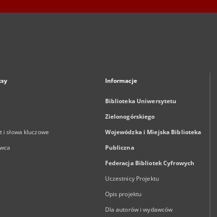
ksy
Informacje
Biblioteka Uniwersytetu
Zielonogórskiego
 i słowa kluczowe
Wojewódzka i Miejska Biblioteka
wca
Publiczna
Federacja Bibliotek Cyfrowych
Uczestnicy Projektu
Opis projektu
Dla autorów i wydawców