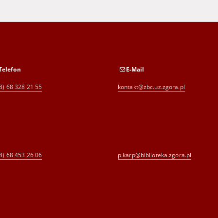
Telefon
E-Mail
8) 68 328 21 55
kontakt@zbc.uz.zgora.pl
8) 68 453 26 06
p.karp@biblioteka.zgora.pl