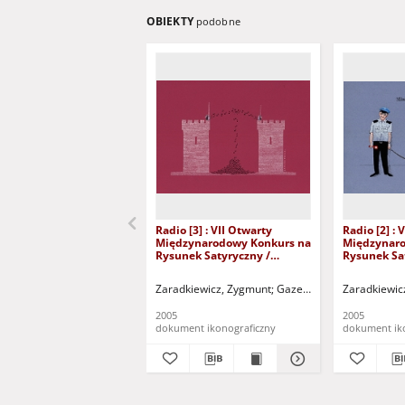
OBIEKTY
podobne
Radio [3] : VII Otwarty
Radio [2] : 
Międzynarodowy Konkurs na
Międzynaro
Rysunek Satyryczny /
Rysunek Sa
Zygmunt Zaradkiewicz
Zygmunt Za
Zaradkiewicz, Zygmunt
Gazeta Lubuska (Zielona
Zaradkiewic
2005
2005
dokument ikonograficzny
dokument ik