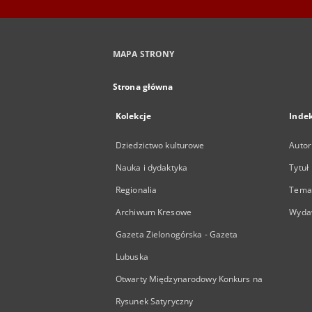
MAPA STRONY
Strona główna
Kolekcje
Inde
Dziedzictwo kulturowe
Autor
Nauka i dydaktyka
Tytuł
Regionalia
Temat
Archiwum Kresowe
Wyda
Gazeta Zielonogórska - Gazeta
Lubuska
Otwarty Międzynarodowy Konkurs na
Rysunek Satyryczny