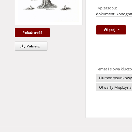
Typ zasobu:
dokument ikonograf
Więcej
Pokaż treść
Pobierz
Temat i słowa klucz
Humor rysunkowy
Otwarty Międzynar