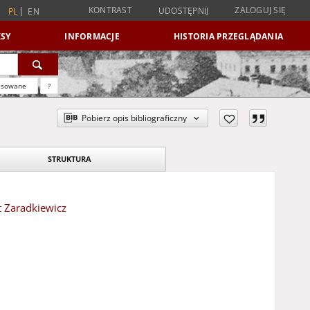
KONTRAST
ZALOGUJ SIĘ
UDOSTĘPNIJ
PL
EN
SY
INFORMACJE
HISTORIA PRZEGLĄDANIA
nsowane
?
Pobierz opis bibliograficzny
STRUKTURA
t Zaradkiewicz