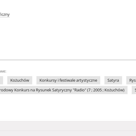
iczny
owe:
Kożuchów
Konkursy i festiwale artystyczne
Satyra
Rys
odowy Konkurs na Rysunek Satyryczny "Radio" (7 ; 2005 ; Kożuchów)