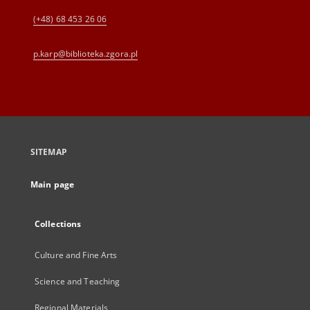
(+48) 68 453 26 06
p.karp@biblioteka.zgora.pl
SITEMAP
Main page
Collections
Culture and Fine Arts
Science and Teaching
Regional Materials