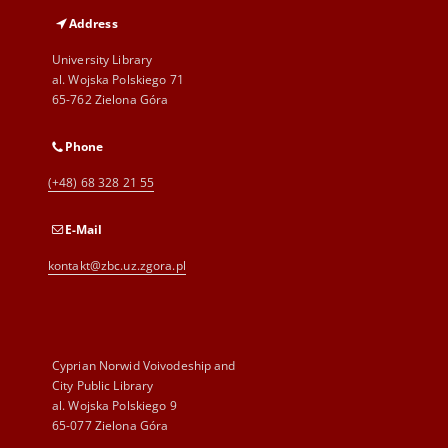
Address
University Library
al. Wojska Polskiego 71
65-762 Zielona Góra
Phone
(+48) 68 328 21 55
E-Mail
kontakt@zbc.uz.zgora.pl
Cyprian Norwid Voivodeship and
City Public Library
al. Wojska Polskiego 9
65-077 Zielona Góra