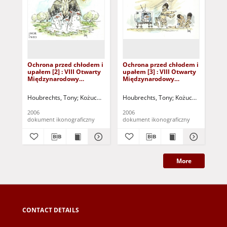
Ochrona przed chłodem i
Ochrona przed chłodem i
Oc
upałem [2] : VIII Otwarty
upałem [3] : VIII Otwarty
upa
Międzynarodowy
Międzynarodowy
Mi
Konkurs na Rysunek
Konkurs na Rysunek
Ko
Satyryczny / Tony
Satyryczny / Tony
Sat
Houbrechts, Tony
Kożuchowski Ośrodek Kultury i Sportu "Zamek" (Kożuc
Houbrechts, Tony
Kożuchowski Ośrode
Ign
Houbrechts
Houbrechts
2006
2006
200
dokument ikonograficzny
dokument ikonograficzny
dok
More
CONTACT DETAILS