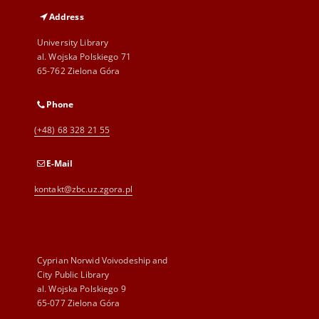
Address
University Library
al. Wojska Polskiego 71
65-762 Zielona Góra
Phone
(+48) 68 328 21 55
E-Mail
kontakt@zbc.uz.zgora.pl
Cyprian Norwid Voivodeship and
City Public Library
al. Wojska Polskiego 9
65-077 Zielona Góra