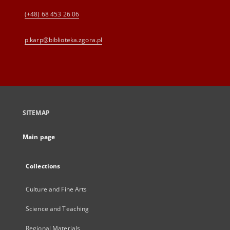
(+48) 68 453 26 06
p.karp@biblioteka.zgora.pl
SITEMAP
Main page
Collections
Culture and Fine Arts
Science and Teaching
Regional Materials