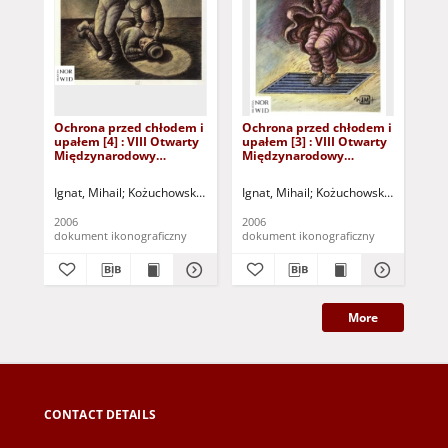
Ochrona przed chłodem i
Ochrona przed chłodem i
Oc
upałem [4] : VIII Otwarty
upałem [3] : VIII Otwarty
upa
Międzynarodowy
Międzynarodowy
Mi
Konkurs na Rysunek
Konkurs na Rysunek
Ko
Satyryczny / Mihail Ignat
Satyryczny / Mihail Ignat
Sat
Ignat, Mihail
Kożuchowski Ośrodek Kultury i Sportu "Zamek" (Kożuchów).
Ignat, Mihail
Kożuchowski Ośrodek Kul
Ign
2006
2006
200
dokument ikonograficzny
dokument ikonograficzny
dok
More
CONTACT DETAILS