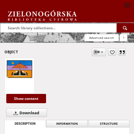
Advanced search
?
OBJECT
Show content
Download
DESCRIPTION
INFORMATION
STRUCTURE