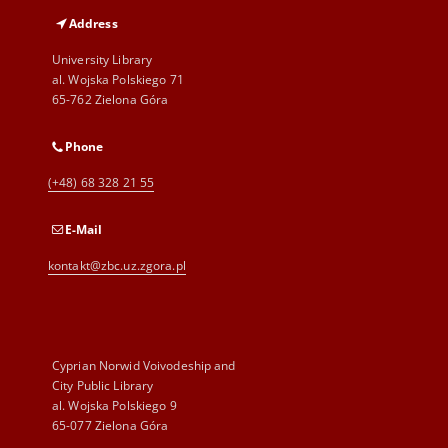
Address
University Library
al. Wojska Polskiego 71
65-762 Zielona Góra
Phone
(+48) 68 328 21 55
E-Mail
kontakt@zbc.uz.zgora.pl
Cyprian Norwid Voivodeship and
City Public Library
al. Wojska Polskiego 9
65-077 Zielona Góra