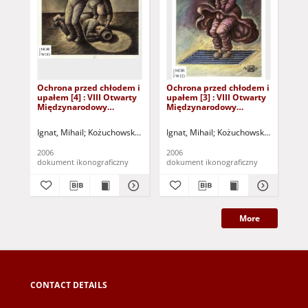
Ochrona przed chłodem i
Ochrona przed chłodem i
Oc
upałem [4] : VIII Otwarty
upałem [3] : VIII Otwarty
upa
Międzynarodowy
Międzynarodowy
Mi
Konkurs na Rysunek
Konkurs na Rysunek
Ko
Satyryczny / Mihail Ignat
Satyryczny / Mihail Ignat
Sat
Ignat, Mihail
Kożuchowski Ośrodek Kultury i Sportu "Zamek" (Kożuchów).
Ignat, Mihail
Kożuchowski Ośrodek Kul
Ign
2006
2006
200
dokument ikonograficzny
dokument ikonograficzny
dok
More
CONTACT DETAILS