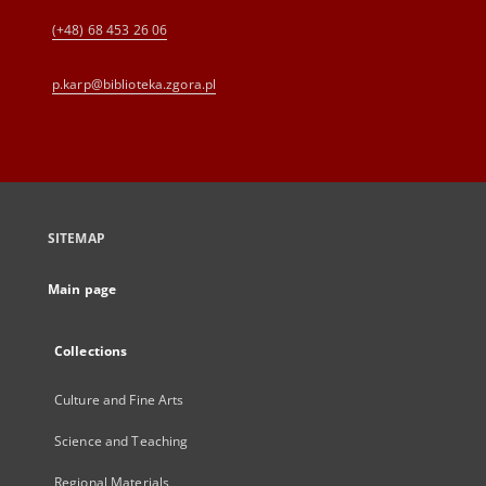
(+48) 68 453 26 06
p.karp@biblioteka.zgora.pl
SITEMAP
Main page
Collections
Culture and Fine Arts
Science and Teaching
Regional Materials