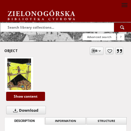
Advanced search
?
OBJECT
Show content
Download
DESCRIPTION
INFORMATION
STRUCTURE