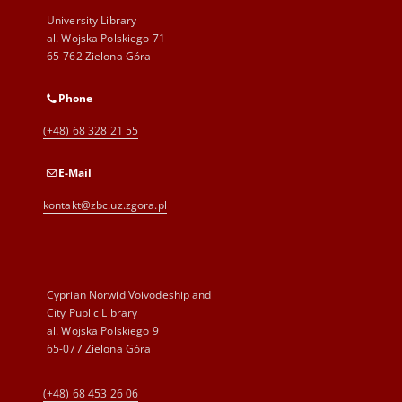
University Library
al. Wojska Polskiego 71
65-762 Zielona Góra
Phone
(+48) 68 328 21 55
E-Mail
kontakt@zbc.uz.zgora.pl
Cyprian Norwid Voivodeship and
City Public Library
al. Wojska Polskiego 9
65-077 Zielona Góra
(+48) 68 453 26 06