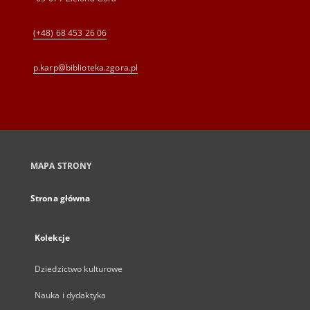
(+48) 68 453 26 06
p.karp@biblioteka.zgora.pl
MAPA STRONY
Strona główna
Kolekcje
Dziedzictwo kulturowe
Nauka i dydaktyka