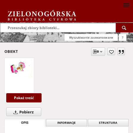
Wyszukiwanie zaawansowane
?
OBIEKT
Pokaż treść
Pobierz
OPIS
INFORMACJE
STRUKTURA