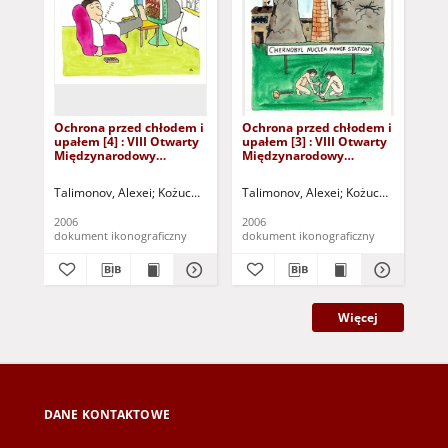
Ochrona przed chłodem i
Ochrona przed chłodem i
Oc
upałem [4] : VIII Otwarty
upałem [3] : VIII Otwarty
upa
Międzynarodowy
Międzynarodowy
Mi
Konkurs na Rysunek
Konkurs na Rysunek
Ko
Satyryczny / Alexei
Satyryczny / Alexei
Sat
Talimonov, Alexei
Kożuchowski Ośrodek Kultury i Sportu "Zamek" (Kożuc
Talimonov, Alexei
Kożuchowski Ośrode
Tal
Talimonov
Talimonov
Ta
2006
2006
200
dokument ikonograficzny
dokument ikonograficzny
dok
Więcej
DANE KONTAKTOWE