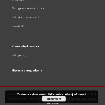
Oprogramowanie dLibra
Polityka prywatności
Kanały RSS
Konto użytkownika
Zaloguj się
Historia przeglądania
Ten serwis działa dzięki oprogramowaniu
DInGO dLibra 6.3.21
Ta strona wykorzystuje pliki 'cookies'.
Więcej informacji
opracowanemu przez
Poznańskie Centrum Superkomputerowo-
Rozumiem
Sieciowe