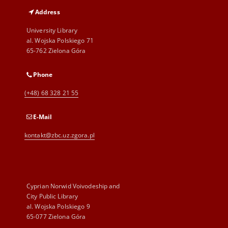
Address
University Library
al. Wojska Polskiego 71
65-762 Zielona Góra
Phone
(+48) 68 328 21 55
E-Mail
kontakt@zbc.uz.zgora.pl
Cyprian Norwid Voivodeship and
City Public Library
al. Wojska Polskiego 9
65-077 Zielona Góra