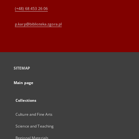
(+48) 68 453 26 06
p.karp@biblioteka.zgora.pl
SITEMAP
Main page
Collections
Culture and Fine Arts
Science and Teaching
Regional Materials