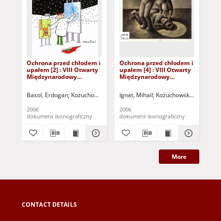
Ochrona przed chłodem i
Ochrona przed chłodem i
Oc
upałem [2] : VIII Otwarty
upałem [4] : VIII Otwarty
upa
Międzynarodowy
Międzynarodowy
Mi
Konkurs na Rysunek
Konkurs na Rysunek
Ko
Satyryczny / Erdogan
Satyryczny / Mihail Ignat
Sat
Basol, Erdogan
Kożuchowski Ośrodek Kultury i Sportu "Zamek" (Kożuchó
Ignat, Mihail
Kożuchowski Ośrodek Kul
Ign
Basol
2006
2006
200
dokument ikonograficzny
dokument ikonograficzny
dok
More
CONTACT DETAILS