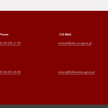
Phone
E-Mail
8) 68 328 21 55
kontakt@zbc.uz.zgora.pl
8) 68 453 26 06
p.karp@biblioteka.zgora.pl