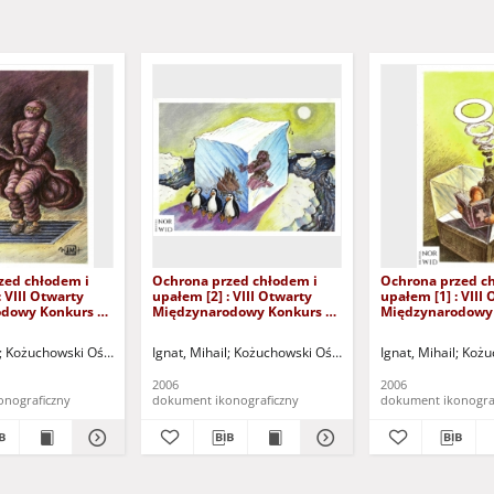
zed chłodem i
Ochrona przed chłodem i
Ochrona przed c
: VIII Otwarty
upałem [2] : VIII Otwarty
upałem [1] : VIII
dowy Konkurs na
Międzynarodowy Konkurs na
Międzynarodowy
yryczny / Mihail
Rysunek Satyryczny / Mihail
Rysunek Satyrycz
Ignat
Ignat
u "Zamek" (Kożuchów). (ul. Klasztorna 14, 67-120 Kożuchów, tel. (068) 553-55-36
Kożuchowski Ośrodek Kultury i Sportu "Zamek" (Kożuchów). (ul. Klasztorna 14, 6
Ignat, Mihail
Kożuchowski Ośrodek Kultury i Sportu "Zam
Ignat, Mihail
Kożuc
2006
2006
onograficzny
dokument ikonograficzny
dokument ikonogra