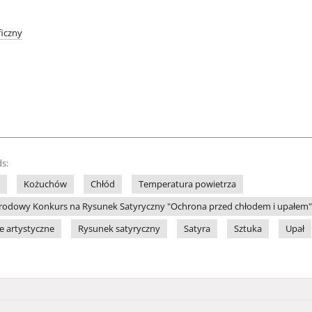
iczny
s:
Kożuchów
Chłód
Temperatura powietrza
odowy Konkurs na Rysunek Satyryczny "Ochrona przed chłodem i upałem" (
le artystyczne
Rysunek satyryczny
Satyra
Sztuka
Upał