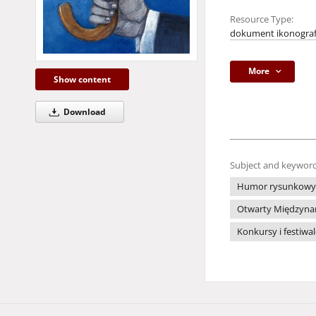
Resource Type:
dokument ikonograf
More
Show content
Download
Subject and keyword
Humor rysunkowy
Otwarty Międzynar
Konkursy i festiwa