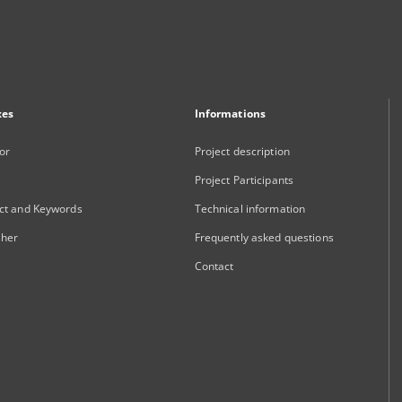
xes
Informations
or
Project description
Project Participants
ct and Keywords
Technical information
sher
Frequently asked questions
Contact