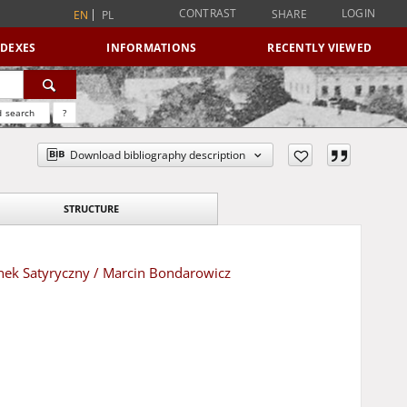
CONTRAST
LOGIN
SHARE
EN
PL
NDEXES
INFORMATIONS
RECENTLY VIEWED
 search
?
Download bibliography description
STRUCTURE
nek Satyryczny / Marcin Bondarowicz