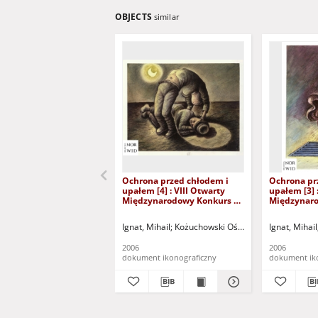
OBJECTS
similar
Ochrona przed chłodem i
Ochrona pr
upałem [4] : VIII Otwarty
upałem [3] 
Międzynarodowy Konkurs na
Międzynaro
Rysunek Satyryczny / Mihail
Rysunek Sat
Ignat
Ignat
Ignat, Mihail
Kożuchowski Ośrodek Kultury i Sport
Ignat, Mihail
2006
2006
dokument ikonograficzny
dokument ik