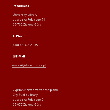
Address
University Library
al. Wojska Polskiego 71
65-762 Zielona Góra
Phone
(+48) 68 328 21 55
E-Mail
kontakt@zbc.uz.zgora.pl
Cyprian Norwid Voivodeship and
City Public Library
al. Wojska Polskiego 9
65-077 Zielona Góra