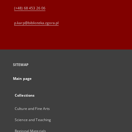
(+48) 68 453 26 06
p.karp@biblioteka.zgora.pl
SITEMAP
Main page
Collections
Culture and Fine Arts
Science and Teaching
Regional Materials