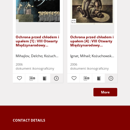
Ochrona przed chłodem i
Ochrona przed chłodem i
Oc
upałem [1] : VIII Otwarty
upałem [4] : VIII Otwarty
upa
Międzynarodowy
Międzynarodowy
Mi
Konkurs na Rysunek
Konkurs na Rysunek
Ko
Satyryczny / Delcho
Satyryczny / Mihail Ignat
Sat
Mihajlov, Delcho
Kożuchowski Ośrodek Kultury i Sportu "Zamek" (Kożuch
Ignat, Mihail
Kożuchowski Ośrodek Kul
Ign
Mihajlov
2006
2006
200
dokument ikonograficzny
dokument ikonograficzny
dok
More
CONTACT DETAILS