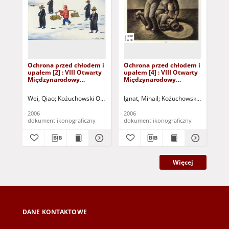
Ochrona przed chłodem i
Ochrona przed chłodem i
Oc
upałem [2] : VIII Otwarty
upałem [4] : VIII Otwarty
upa
Międzynarodowy
Międzynarodowy
Mi
Konkurs na Rysunek
Konkurs na Rysunek
Ko
Satyryczny / Qiao Wei
Satyryczny / Mihail Ignat
Sat
Wei, Qiao
Kożuchowski Ośrodek Kultury i Sportu "Zamek" (Kożuchów). (u
Ignat, Mihail
Kożuchowski Ośrodek Kul
Ign
2006
2006
200
dokument ikonograficzny
dokument ikonograficzny
dok
Więcej
DANE KONTAKTOWE