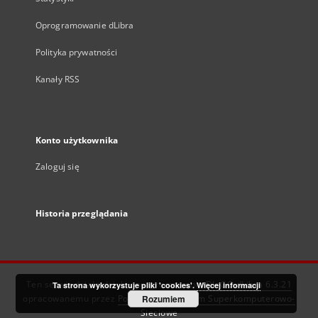
Oprogramowanie dLibra
Polityka prywatności
Kanały RSS
Konto użytkownika
Zaloguj się
Historia przeglądania
Ten serwis działa dzięki oprogramowaniu
DInGO dLibra 6.3.21
Ta strona wykorzystuje pliki 'cookies'.
Więcej informacji
opracowanemu przez
Poznańskie Centrum Superkomputerowo-
Rozumiem
Sieciowe