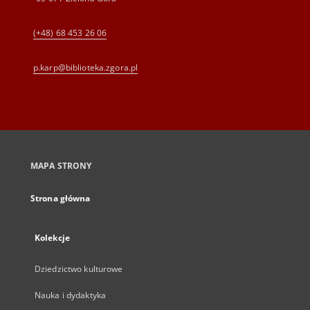
(+48) 68 453 26 06
p.karp@biblioteka.zgora.pl
MAPA STRONY
Strona główna
Kolekcje
Dziedzictwo kulturowe
Nauka i dydaktyka