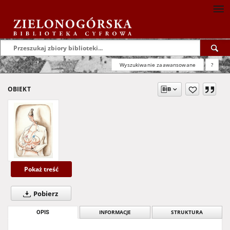
Wyszukiwanie zaawansowane
?
OBIEKT
Pokaż treść
Pobierz
OPIS
INFORMACJE
STRUKTURA