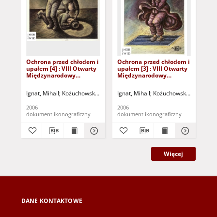
Ochrona przed chłodem i
Ochrona przed chłodem i
Oc
upałem [4] : VIII Otwarty
upałem [3] : VIII Otwarty
upa
Międzynarodowy
Międzynarodowy
Mi
Konkurs na Rysunek
Konkurs na Rysunek
Ko
Satyryczny / Mihail Ignat
Satyryczny / Mihail Ignat
Sat
Ignat, Mihail
Kożuchowski Ośrodek Kultury i Sportu "Zamek" (Kożuchów).
Ignat, Mihail
Kożuchowski Ośrodek Kul
Ign
2006
2006
200
dokument ikonograficzny
dokument ikonograficzny
dok
Więcej
DANE KONTAKTOWE