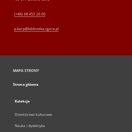
(+48) 68 453 26 06
p.karp@biblioteka.zgora.pl
MAPA STRONY
Strona główna
Kolekcje
Dziedzictwo kulturowe
Nauka i dydaktyka