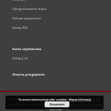
Oprogramowanie dLibra
Polityka prywatności
Kanały RSS
Konto użytkownika
Zaloguj się
Historia przeglądania
Ten serwis działa dzięki oprogramowaniu
DInGO dLibra 6.3.21
Ta strona wykorzystuje pliki 'cookies'.
Więcej informacji
opracowanemu przez
Poznańskie Centrum Superkomputerowo-
Rozumiem
Sieciowe