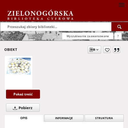
Wyszukiwanie zaawansowane
?
OBIEKT
Pokaż treść
Pobierz
OPIS
INFORMACJE
STRUKTURA