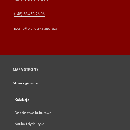
(+48) 68 453 26 06
p.karp@biblioteka.zgora.pl
MAPA STRONY
Strona główna
Kolekcje
Dziedzictwo kulturowe
Nauka i dydaktyka