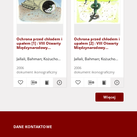
Ochrona przed chłodem i
Ochrona przed chłodem i
Oc
upałem [1] : VIII Otwarty
upałem [2] : VIII Otwarty
upa
Międzynarodowy
Międzynarodowy
Mi
Konkurs na Rysunek
Konkurs na Rysunek
Ko
Satyryczny / Bahman
Satyryczny / Bahman
Sat
Jallali, Bahman
Kożuchowski Ośrodek Kultury i Sportu "Zamek" (Kożuchó
Jallali, Bahman
Kożuchowski Ośrodek 
Ign
Jallali
Jallali
2006
2006
200
dokument ikonograficzny
dokument ikonograficzny
dok
Więcej
DANE KONTAKTOWE