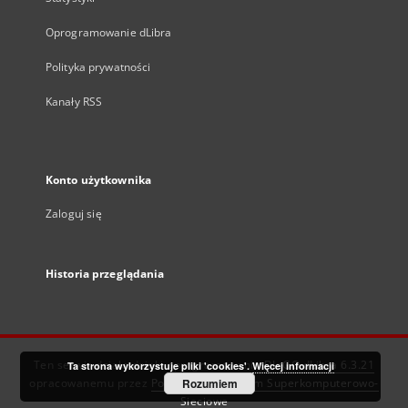
Oprogramowanie dLibra
Polityka prywatności
Kanały RSS
Konto użytkownika
Zaloguj się
Historia przeglądania
Ten serwis działa dzięki oprogramowaniu
DInGO dLibra 6.3.21
Ta strona wykorzystuje pliki 'cookies'.
Więcej informacji
opracowanemu przez
Poznańskie Centrum Superkomputerowo-
Rozumiem
Sieciowe