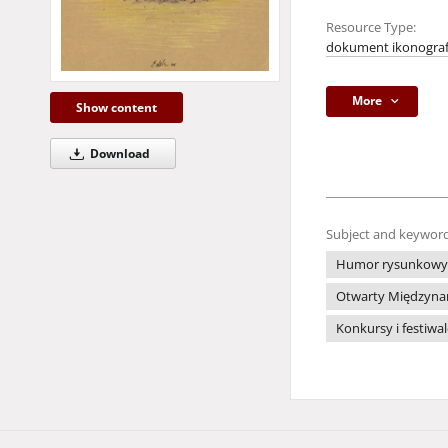
Resource Type:
dokument ikonograf
More
Show content
Download
Subject and keyword
Humor rysunkowy
Otwarty Międzynar
Konkursy i festiwa