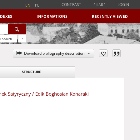
CONTRAST
LOGIN
SHARE
EN
PL
NDEXES
INFORMATIONS
RECENTLY VIEWED
 search
?
Download bibliography description
STRUCTURE
ek Satyryczny / Edik Boghosian Konaraki