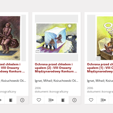
zed chłodem i
Ochrona przed chłodem i
Ochrona przed c
: VIII Otwarty
upałem [2] : VIII Otwarty
upałem [1] : VIII
dowy Konkurs na
Międzynarodowy Konkurs na
Międzynarodowy
yryczny / Mihail
Rysunek Satyryczny / Mihail
Rysunek Satyrycz
Ignat
Ignat
u "Zamek" (Kożuchów). (ul. Klasztorna 14, 67-120 Kożuchów, tel. (068) 553-55-36
Kożuchowski Ośrodek Kultury i Sportu "Zamek" (Kożuchów). (ul. Klasztorna 14, 6
Ignat, Mihail
Kożuchowski Ośrodek Kultury i Sportu "Zam
Ignat, Mihail
Kożuc
2006
2006
onograficzny
dokument ikonograficzny
dokument ikonogra