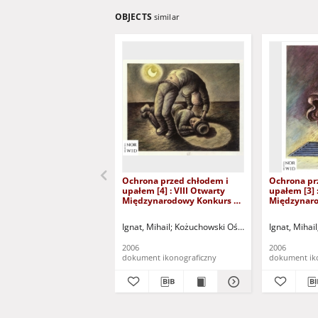
OBJECTS
similar
Ochrona przed chłodem i
Ochrona pr
upałem [4] : VIII Otwarty
upałem [3] 
Międzynarodowy Konkurs na
Międzynaro
Rysunek Satyryczny / Mihail
Rysunek Sat
Ignat
Ignat
Ignat, Mihail
Kożuchowski Ośrodek Kultury i Sport
Ignat, Mihail
2006
2006
dokument ikonograficzny
dokument ik