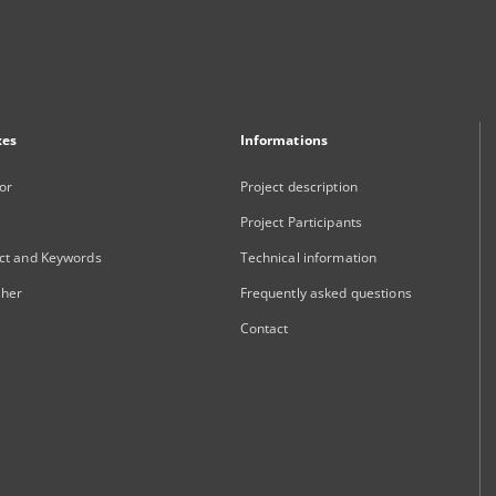
xes
Informations
or
Project description
Project Participants
ct and Keywords
Technical information
sher
Frequently asked questions
Contact