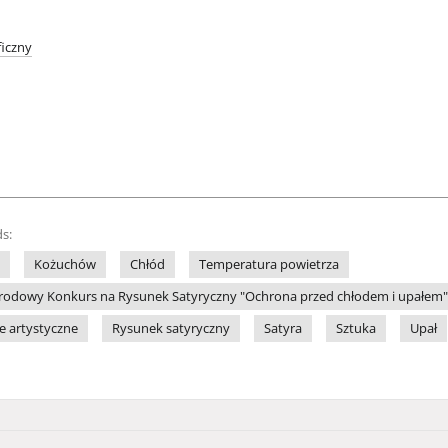
iczny
s:
Kożuchów
Chłód
Temperatura powietrza
odowy Konkurs na Rysunek Satyryczny "Ochrona przed chłodem i upałem" (
le artystyczne
Rysunek satyryczny
Satyra
Sztuka
Upał