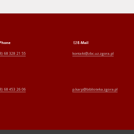
Phone
E-Mail
8) 68 328 21 55
kontakt@zbc.uz.zgora.pl
8) 68 453 26 06
p.karp@biblioteka.zgora.pl