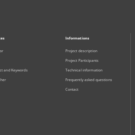
xes
Informations
or
Project description
Project Participants
ct and Keywords
Technical information
sher
Frequently asked questions
Contact