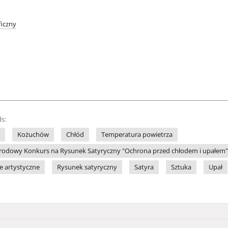
iczny
s:
Kożuchów
Chłód
Temperatura powietrza
odowy Konkurs na Rysunek Satyryczny "Ochrona przed chłodem i upałem" (
le artystyczne
Rysunek satyryczny
Satyra
Sztuka
Upał