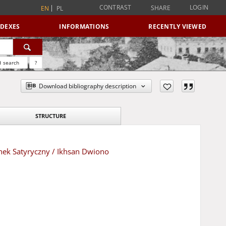
CONTRAST
LOGIN
SHARE
EN
PL
NDEXES
INFORMATIONS
RECENTLY VIEWED
 search
?
Download bibliography description
STRUCTURE
nek Satyryczny / Ikhsan Dwiono