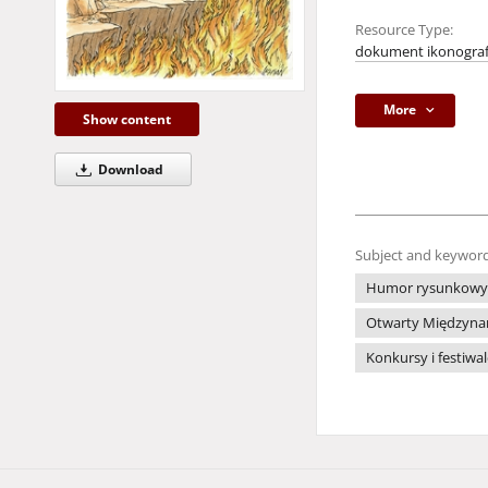
Resource Type:
dokument ikonograf
More
Show content
Download
Subject and keyword
Humor rysunkowy
Otwarty Międzynar
Konkursy i festiwa