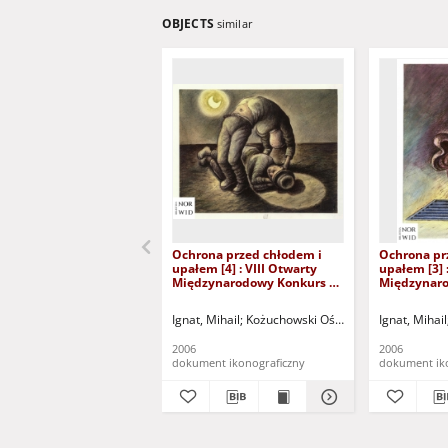
OBJECTS
similar
Ochrona przed chłodem i
Ochrona pr
upałem [4] : VIII Otwarty
upałem [3] 
Międzynarodowy Konkurs na
Międzynaro
Rysunek Satyryczny / Mihail
Rysunek Sat
Ignat
Ignat
Ignat, Mihail
Kożuchowski Ośrodek Kultury i Sport
Ignat, Mihail
2006
2006
dokument ikonograficzny
dokument ik