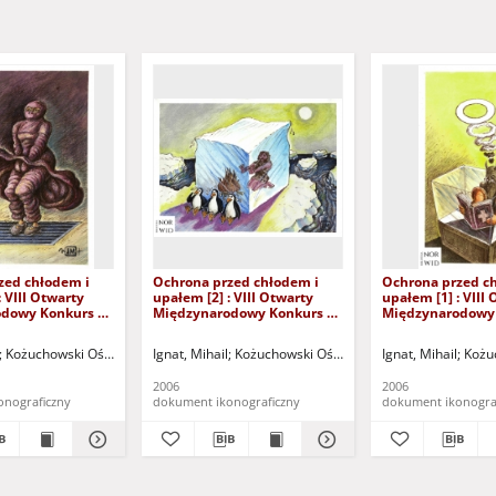
zed chłodem i
Ochrona przed chłodem i
Ochrona przed c
: VIII Otwarty
upałem [2] : VIII Otwarty
upałem [1] : VIII
dowy Konkurs na
Międzynarodowy Konkurs na
Międzynarodowy
yryczny / Mihail
Rysunek Satyryczny / Mihail
Rysunek Satyrycz
Ignat
Ignat
u "Zamek" (Kożuchów). (ul. Klasztorna 14, 67-120 Kożuchów, tel. (068) 553-55-36
Kożuchowski Ośrodek Kultury i Sportu "Zamek" (Kożuchów). (ul. Klasztorna 14, 6
Ignat, Mihail
Kożuchowski Ośrodek Kultury i Sportu "Zam
Ignat, Mihail
Kożuc
2006
2006
onograficzny
dokument ikonograficzny
dokument ikonogra