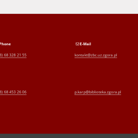
Phone
E-Mail
8) 68 328 21 55
kontakt@zbc.uz.zgora.pl
8) 68 453 26 06
p.karp@biblioteka.zgora.pl