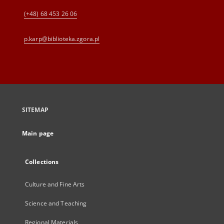
(+48) 68 453 26 06
p.karp@biblioteka.zgora.pl
SITEMAP
Main page
Collections
Culture and Fine Arts
Science and Teaching
Regional Materials