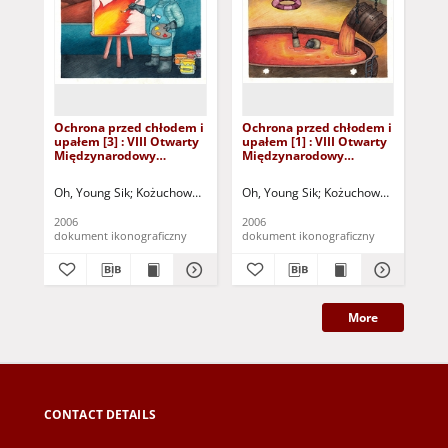
Ochrona przed chłodem i
Ochrona przed chłodem i
Oc
upałem [3] : VIII Otwarty
upałem [1] : VIII Otwarty
upa
Międzynarodowy
Międzynarodowy
Mi
Konkurs na Rysunek
Konkurs na Rysunek
Ko
Satyryczny / Young Sik
Satyryczny / Young Sik
Sat
Oh, Young Sik
Kożuchowski Ośrodek Kultury i Sportu "Zamek" (Kożuchów)
Oh, Young Sik
Kożuchowski Ośrodek K
Ign
Oh
Oh
2006
2006
200
dokument ikonograficzny
dokument ikonograficzny
dok
More
CONTACT DETAILS