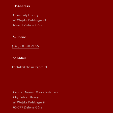
Address
University Library
al. Wojska Polskiego 71
65-762 Zielona Góra
Phone
(+48) 68 328 21 55
E-Mail
kontakt@zbc.uz.zgora.pl
Cyprian Norwid Voivodeship and
City Public Library
al. Wojska Polskiego 9
65-077 Zielona Góra