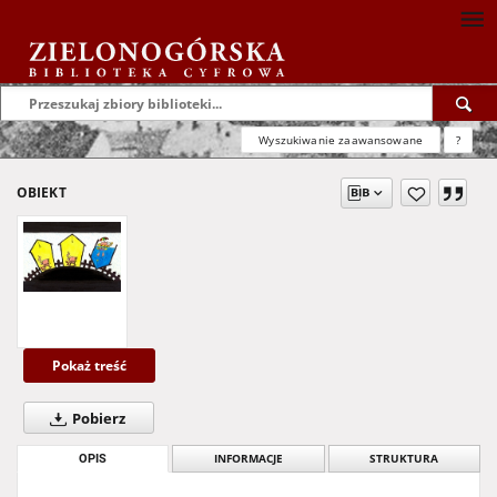
Wyszukiwanie zaawansowane
?
OBIEKT
Pokaż treść
Pobierz
OPIS
INFORMACJE
STRUKTURA