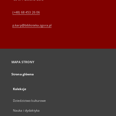
(+48) 68 453 26 06
p.karp@biblioteka.zgora.pl
MAPA STRONY
Strona główna
Kolekcje
Dziedzictwo kulturowe
Nauka i dydaktyka