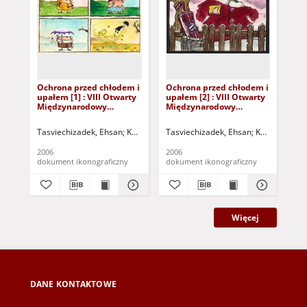
Ochrona przed chłodem i
Ochrona przed chłodem i
Oc
upałem [1] : VIII Otwarty
upałem [2] : VIII Otwarty
upa
Międzynarodowy
Międzynarodowy
Mi
Konkurs na Rysunek
Konkurs na Rysunek
Ko
Satyryczny / Ehsan
Satyryczny / Ehsan
Sat
Tasviechizadek, Ehsan
Kożuchowski Ośrodek Kultury i Sportu "Zamek" (
Tasviechizadek, Ehsan
Kożuchowski O
Ign
Tasviechizadek
Tasviechizadek
2006
2006
200
dokument ikonograficzny
dokument ikonograficzny
dok
Więcej
DANE KONTAKTOWE