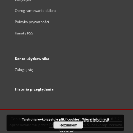
Oprogramowanie dLibra
Polityka prywatności
Kanały RSS
Konto użytkownika
Zaloguj się
Historia przeglądania
Ten serwis działa dzięki oprogramowaniu
DInGO dLibra 6.3.21
Ta strona wykorzystuje pliki 'cookies'.
Więcej informacji
opracowanemu przez
Poznańskie Centrum Superkomputerowo-
Rozumiem
Sieciowe