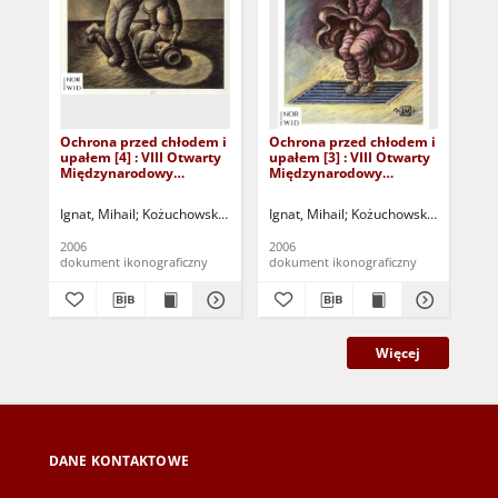
Ochrona przed chłodem i
Ochrona przed chłodem i
Oc
upałem [4] : VIII Otwarty
upałem [3] : VIII Otwarty
upa
Międzynarodowy
Międzynarodowy
Mi
Konkurs na Rysunek
Konkurs na Rysunek
Ko
Satyryczny / Mihail Ignat
Satyryczny / Mihail Ignat
Sat
Ignat, Mihail
Kożuchowski Ośrodek Kultury i Sportu "Zamek" (Kożuchów).
Ignat, Mihail
Kożuchowski Ośrodek Kul
Ign
2006
2006
200
dokument ikonograficzny
dokument ikonograficzny
dok
Więcej
DANE KONTAKTOWE