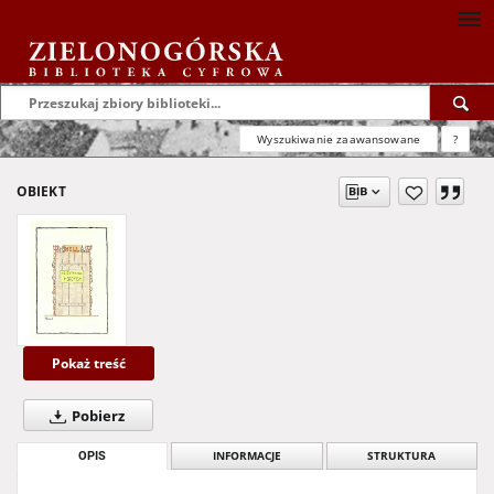
Wyszukiwanie zaawansowane
?
OBIEKT
Pokaż treść
Pobierz
OPIS
INFORMACJE
STRUKTURA