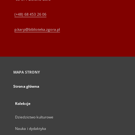
(+48) 68 453 26 06
p.karp@biblioteka.zgora.pl
MAPA STRONY
Strona główna
Kolekcje
Dziedzictwo kulturowe
Nauka i dydaktyka