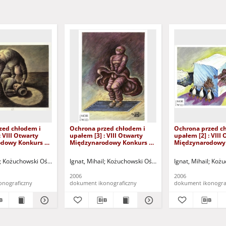
zed chłodem i
Ochrona przed chłodem i
Ochrona przed c
: VIII Otwarty
upałem [3] : VIII Otwarty
upałem [2] : VIII
dowy Konkurs na
Międzynarodowy Konkurs na
Międzynarodowy
yryczny / Mihail
Rysunek Satyryczny / Mihail
Rysunek Satyrycz
Ignat
Ignat
Sportu "Zamek" (Kożuchów). (ul. Klasztorna 14, 67-120 Kożuchów, tel. (068) 553-
Kożuchowski Ośrodek Kultury i Sportu "Zamek" (Kożuchów). (ul. Klasztorna 14, 6
Ignat, Mihail
Kożuchowski Ośrodek Kultury i Sportu "Zam
Ignat, Mihail
Kożuc
2006
2006
onograficzny
dokument ikonograficzny
dokument ikonogra