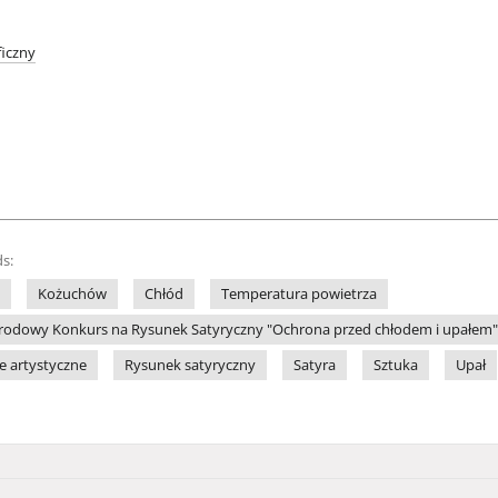
iczny
s:
Kożuchów
Chłód
Temperatura powietrza
odowy Konkurs na Rysunek Satyryczny "Ochrona przed chłodem i upałem" (
le artystyczne
Rysunek satyryczny
Satyra
Sztuka
Upał