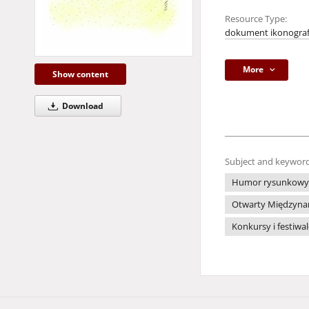
Resource Type:
dokument ikonograf
More
Show content
Download
Subject and keyword
Humor rysunkowy
Otwarty Międzynar
Konkursy i festiwa