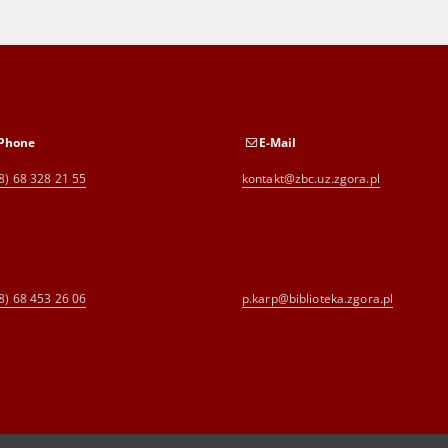
Phone
E-Mail
8) 68 328 21 55
kontakt@zbc.uz.zgora.pl
8) 68 453 26 06
p.karp@biblioteka.zgora.pl