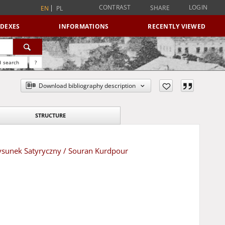
CONTRAST
LOGIN
SHARE
EN
PL
NDEXES
INFORMATIONS
RECENTLY VIEWED
 search
?
Download bibliography description
STRUCTURE
ysunek Satyryczny / Souran Kurdpour