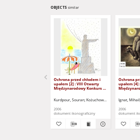
OBJECTS
similar
Ochrona przed chłodem i
Ochrona pr
upałem [2] : VIII Otwarty
upałem [4] 
Międzynarodowy Konkurs na
Międzynaro
Rysunek Satyryczny / Souran
Rysunek Sat
Kurdpour
Ignat
Kurdpour, Souran
Kożuchowski Ośrodek Kultury i 
Ignat, Mihail
2006
2006
dokument ikonograficzny
dokument ik