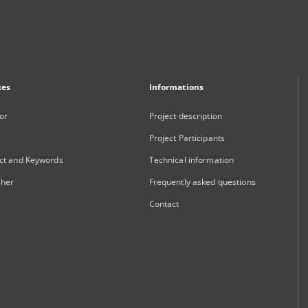
xes
Informations
or
Project description
Project Participants
ct and Keywords
Technical information
sher
Frequently asked questions
Contact