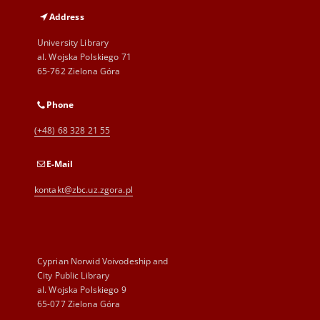
Address
University Library
al. Wojska Polskiego 71
65-762 Zielona Góra
Phone
(+48) 68 328 21 55
E-Mail
kontakt@zbc.uz.zgora.pl
Cyprian Norwid Voivodeship and
City Public Library
al. Wojska Polskiego 9
65-077 Zielona Góra