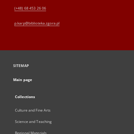
(+48) 68 453 26 06
p.karp@biblioteka.zgora.pl
SITEMAP
Main page
Collections
Culture and Fine Arts
Science and Teaching
Regional Materials