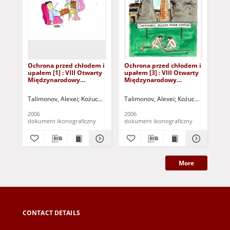
Ochrona przed chłodem i
Ochrona przed chłodem i
Oc
upałem [1] : VIII Otwarty
upałem [3] : VIII Otwarty
upa
Międzynarodowy
Międzynarodowy
Mi
Konkurs na Rysunek
Konkurs na Rysunek
Ko
Satyryczny / Alexei
Satyryczny / Alexei
Sat
Talimonov, Alexei
Kożuchowski Ośrodek Kultury i Sportu "Zamek" (Kożuc
Talimonov, Alexei
Kożuchowski Ośrode
Tal
Talimonov
Talimonov
Ta
2006
2006
200
dokument ikonograficzny
dokument ikonograficzny
dok
More
CONTACT DETAILS