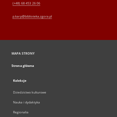
(+48) 68 453 26 06
p.karp@biblioteka.zgora.pl
MAPA STRONY
Strona główna
Kolekcje
Dziedzictwo kulturowe
Nauka i dydaktyka
Regionalia