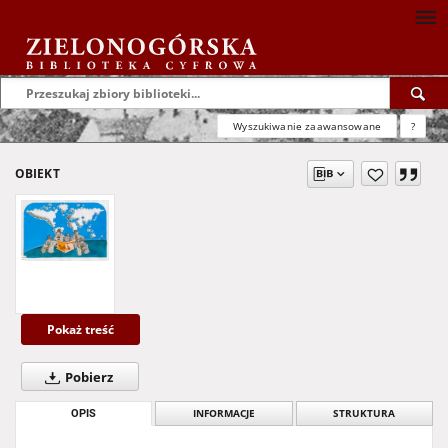
Wyszukiwanie zaawansowane
?
OBIEKT
Pokaż treść
Pobierz
OPIS
INFORMACJE
STRUKTURA