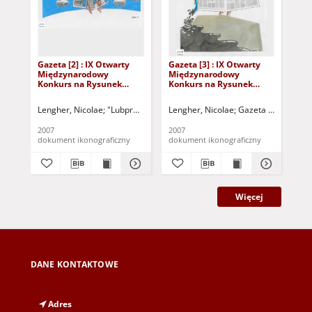
Gazeta [2] : IX Otwarty
Gazeta [3] : IX Otwarty
Gaz
Międzynarodowy
Międzynarodowy
Mi
Konkurs na Rysunek
Konkurs na Rysunek
Ko
Satyryczny / Nicolae
Satyryczny / Nicolae
Sat
Lengher
Lengher
Lengher, Nicolae
"Lubpress" (Zielona Góra)
Lengher, Nicolae
Gazeta Lubuska (Zielona 
Gazeta Lubuska (Z
Met
2007
2007
200
dokument ikonograficzny
dokument ikonograficzny
dok
Więcej
DANE KONTAKTOWE
Adres