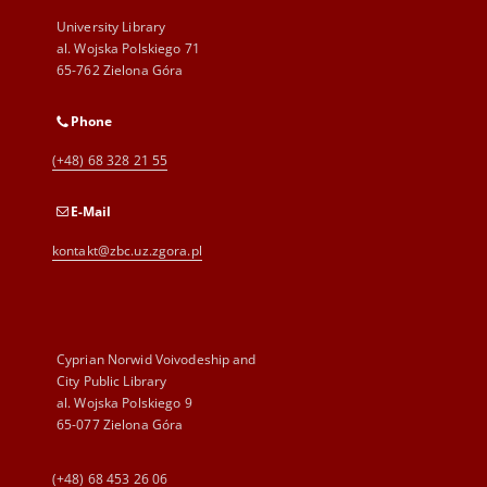
University Library
al. Wojska Polskiego 71
65-762 Zielona Góra
Phone
(+48) 68 328 21 55
E-Mail
kontakt@zbc.uz.zgora.pl
Cyprian Norwid Voivodeship and
City Public Library
al. Wojska Polskiego 9
65-077 Zielona Góra
(+48) 68 453 26 06