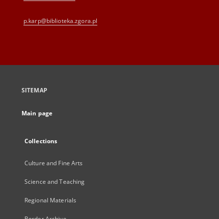
p.karp@biblioteka.zgora.pl
SITEMAP
Main page
Collections
Culture and Fine Arts
Science and Teaching
Regional Materials
Border Archive