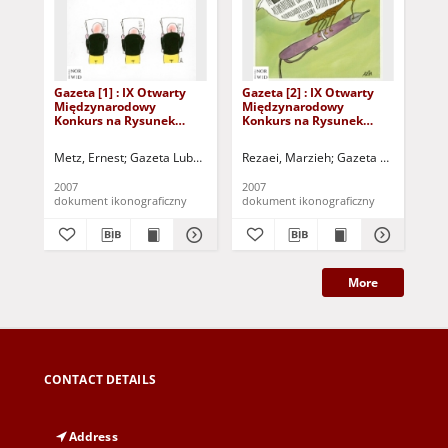
Gazeta [1] : IX Otwarty
Gazeta [2] : IX Otwarty
Gaz
Międzynarodowy
Międzynarodowy
Mi
Konkurs na Rysunek
Konkurs na Rysunek
Ko
Satyryczny / Ernest Metz
Satyryczny / Marzieh
Sat
Rezaei
Sa
Metz, Ernest
Gazeta Lubuska (Zielona Góra)
Rezaei, Marzieh
Kożuchowski Ośrodek Kult
Gazeta Lubuska (Zi
Sam
2007
2007
200
dokument ikonograficzny
dokument ikonograficzny
dok
More
CONTACT DETAILS
Address