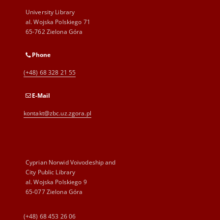
University Library
al. Wojska Polskiego 71
65-762 Zielona Góra
Phone
(+48) 68 328 21 55
E-Mail
kontakt@zbc.uz.zgora.pl
Cyprian Norwid Voivodeship and
City Public Library
al. Wojska Polskiego 9
65-077 Zielona Góra
(+48) 68 453 26 06