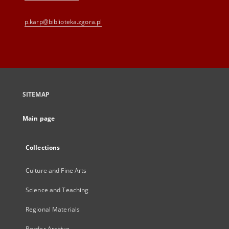
p.karp@biblioteka.zgora.pl
SITEMAP
Main page
Collections
Culture and Fine Arts
Science and Teaching
Regional Materials
Border Archive