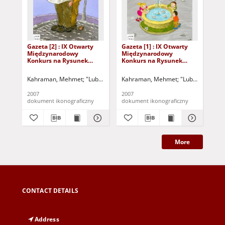
Gazeta [2] : IX Otwarty
Gazeta [1] : IX Otwarty
Gaz
Międzynarodowy
Międzynarodowy
Mi
Konkurs na Rysunek
Konkurs na Rysunek
Ko
Satyryczny / Mehmet
Satyryczny / Mehmet
Sat
Kahraman
Kahraman
Kahraman, Mehmet
"Lubpress" (Zielona Góra)
Kahraman, Mehmet
Gazeta Lubuska (Zielo
"Lubpress" (Zie
Met
2007
2007
200
dokument ikonograficzny
dokument ikonograficzny
dok
More
CONTACT DETAILS
Address