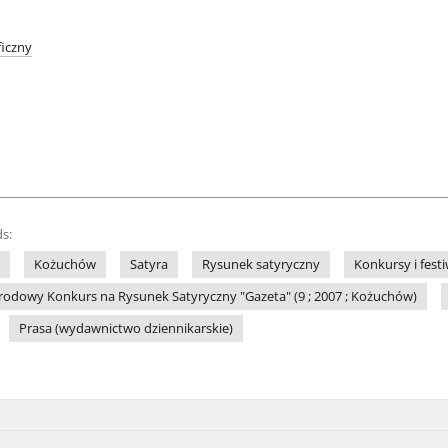
iczny
s:
Kożuchów
Satyra
Rysunek satyryczny
Konkursy i fest
odowy Konkurs na Rysunek Satyryczny "Gazeta" (9 ; 2007 ; Kożuchów)
Prasa (wydawnictwo dziennikarskie)