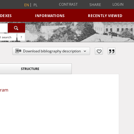
CONTRAST
LOGIN
SHARE
EN
PL
NDEXES
INFORMATIONS
RECENTLY VIEWED
 search
?
Download bibliography description
STRUCTURE
yram