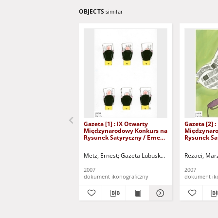
OBJECTS
similar
Gazeta [1] : IX Otwarty
Gazeta [2] :
Międzynarodowy Konkurs na
Międzynaro
Rysunek Satyryczny / Ernest
Rysunek Sa
Metz
Marzieh Re
Metz, Ernest
Gazeta Lubuska (Zielona Góra)
Rezaei, Mar
Koż
2007
2007
dokument ikonograficzny
dokument ik