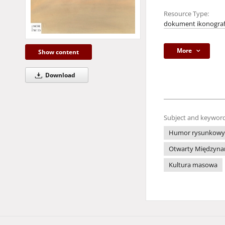
Resource Type:
dokument ikonograf
More
Show content
Download
Subject and keyword
Humor rysunkowy
Otwarty Międzynar
Kultura masowa