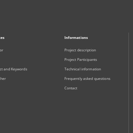
xes
Informations
or
Project description
Project Participants
ct and Keywords
Technical information
sher
Frequently asked questions
Contact