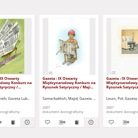
 IX Otwarty
Gazeta : IX Otwarty
Gazeta : IX Otwar
dowy Konkurs na
Międzynarodowy Konkurs na
Międzynarodowy
tyryczny /
Rysunek Satyryczny / Majid
Rysunek Satyrycz
zaei
Samarbakhsh
Leurs
zieh
uchowski Ośrodek Kultury i Sportu "Zamek" (Kożuchów). (ul. Klasztorna 14, 67-12
Gazeta Lubuska (Zielona Góra)
Samarbakhsh, Majid
Kożuchowski Ośrodek Kultury i Sportu "Zamek
Gazeta Lubuska (Zielona Góra)
Leurs, Pol
Gazeta 
Ko
2007
2007
onograficzny
dokument ikonograficzny
dokument ikonogra