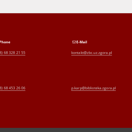
Phone
E-Mail
8) 68 328 21 55
kontakt@zbc.uz.zgora.pl
8) 68 453 26 06
p.karp@biblioteka.zgora.pl