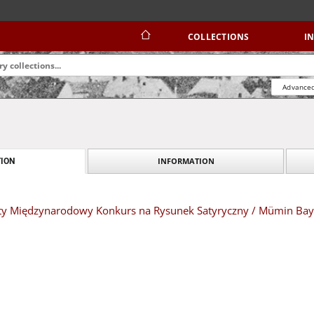
COLLECTIONS
I
Advanced
INFORMATION
ION
rty Międzynarodowy Konkurs na Rysunek Satyryczny / Mümin Ba