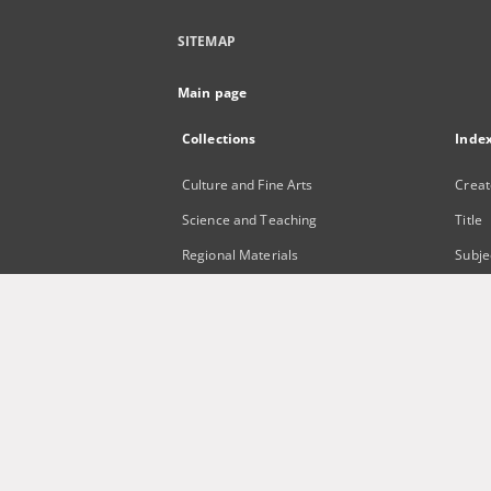
SITEMAP
Main page
Collections
Inde
Culture and Fine Arts
Creat
Science and Teaching
Title
Regional Materials
Subje
Border Archive
Publi
Gazeta Zielonogórska - Gazeta
Lubuska
International Open Cartoon Contest
Digital Library Zielona Gora for the
Blind