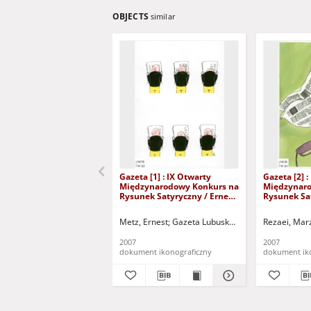
OBJECTS
similar
Gazeta [1] : IX Otwarty
Gazeta [2] :
Międzynarodowy Konkurs na
Międzynaro
Rysunek Satyryczny / Ernest
Rysunek Sa
Metz
Marzieh Re
Metz, Ernest
Gazeta Lubuska (Zielona Góra)
Rezaei, Mar
Koż
2007
2007
dokument ikonograficzny
dokument ik