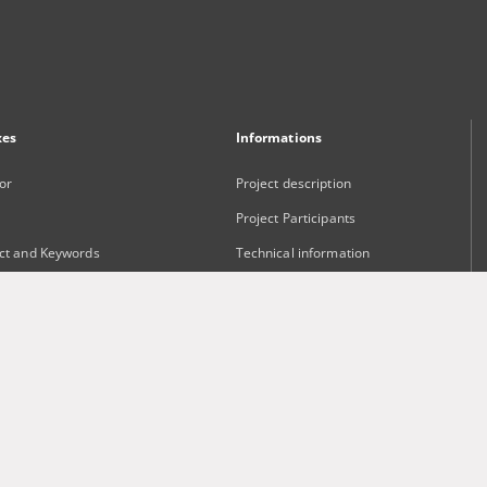
xes
Informations
or
Project description
Project Participants
ct and Keywords
Technical information
sher
Frequently asked questions
Contact