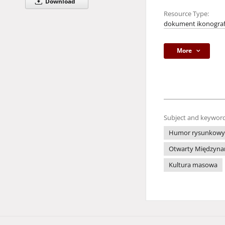
Download
Resource Type:
dokument ikonograf
More
Subject and keyword
Humor rysunkowy
Otwarty Międzynar
Kultura masowa