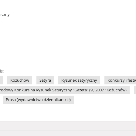
iczny
s:
Kożuchów
Satyra
Rysunek satyryczny
Konkursy i fest
odowy Konkurs na Rysunek Satyryczny "Gazeta" (9 ; 2007 ; Kożuchów)
Prasa (wydawnictwo dziennikarskie)