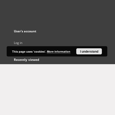
User's account
Log in
I understand
This page uses 'cookies'.
More information
Recently viewed