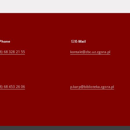
Phone
E-Mail
8) 68 328 21 55
kontakt@zbc.uz.zgora.pl
8) 68 453 26 06
p.karp@biblioteka.zgora.pl