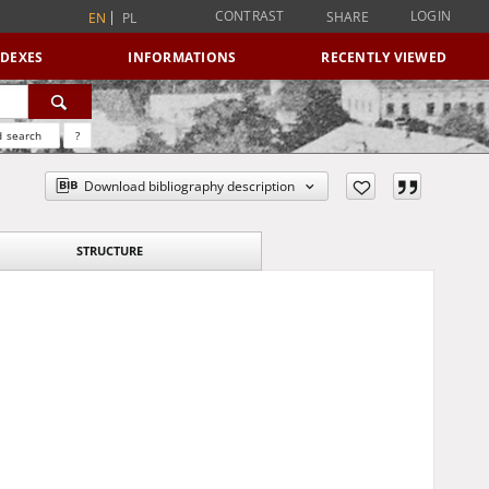
CONTRAST
LOGIN
SHARE
EN
PL
NDEXES
INFORMATIONS
RECENTLY VIEWED
 search
?
Download bibliography description
STRUCTURE