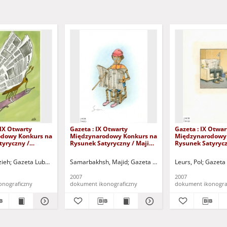
 IX Otwarty
Gazeta : IX Otwarty
Gazeta : IX Otwar
dowy Konkurs na
Międzynarodowy Konkurs na
Międzynarodowy
tyryczny /
Rysunek Satyryczny / Majid
Rysunek Satyrycz
zaei
Samarbakhsh
Leurs
zieh
uchowski Ośrodek Kultury i Sportu "Zamek" (Kożuchów). (ul. Klasztorna 14, 67-12
Gazeta Lubuska (Zielona Góra)
Samarbakhsh, Majid
Kożuchowski Ośrodek Kultury i Sportu "Zamek
Gazeta Lubuska (Zielona Góra)
Leurs, Pol
Gazeta 
Ko
2007
2007
onograficzny
dokument ikonograficzny
dokument ikonogra