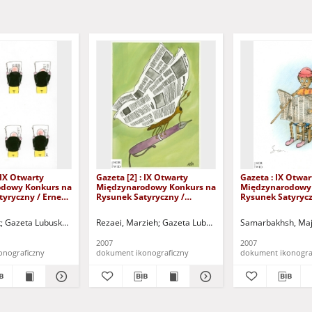
 IX Otwarty
Gazeta [2] : IX Otwarty
Gazeta : IX Otwar
dowy Konkurs na
Międzynarodowy Konkurs na
Międzynarodowy
yryczny / Ernest
Rysunek Satyryczny /
Rysunek Satyrycz
Marzieh Rezaei
Samarbakhsh
t
owski Ośrodek Kultury i Sportu "Zamek" (Kożuchów). (ul. Klasztorna 14, 67-120 K
Gazeta Lubuska (Zielona Góra)
Rezaei, Marzieh
Kożuchowski Ośrodek Kultury i Sportu "Zamek" (
Gazeta Lubuska (Zielona Góra)
Samarbakhsh, Maj
Kożuch
2007
2007
onograficzny
dokument ikonograficzny
dokument ikonogra