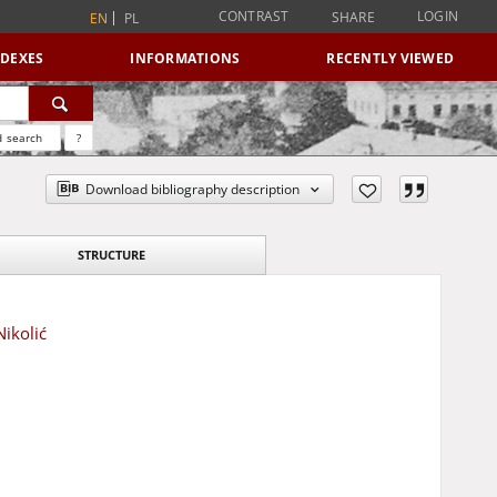
CONTRAST
LOGIN
SHARE
EN
PL
NDEXES
INFORMATIONS
RECENTLY VIEWED
 search
?
Download bibliography description
STRUCTURE
ikolić