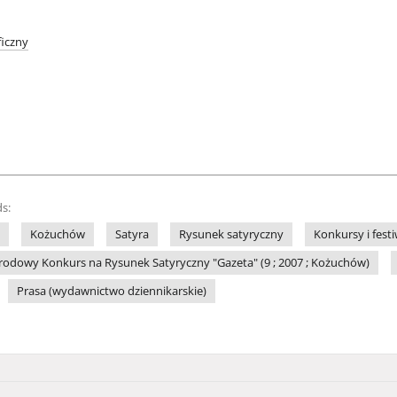
iczny
s:
Kożuchów
Satyra
Rysunek satyryczny
Konkursy i fest
odowy Konkurs na Rysunek Satyryczny "Gazeta" (9 ; 2007 ; Kożuchów)
Prasa (wydawnictwo dziennikarskie)