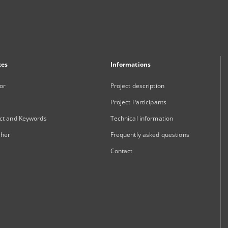
xes
Informations
or
Project description
Project Participants
ct and Keywords
Technical information
sher
Frequently asked questions
Contact