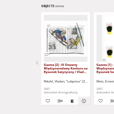
OBJECTS
similar
Gazeta [2] : IX Otwarty
Gazeta [1] :
Międzynarodowy Konkurs na
Międzynaro
Rysunek Satyryczny / Vladan
Rysunek Sat
Nikolić
Metz
Nikolić, Vladan
"Lubpress" (Zielona Góra)
Metz, Ernes
Kożuch
2007
2007
dokument ikonograficzny
dokument ik