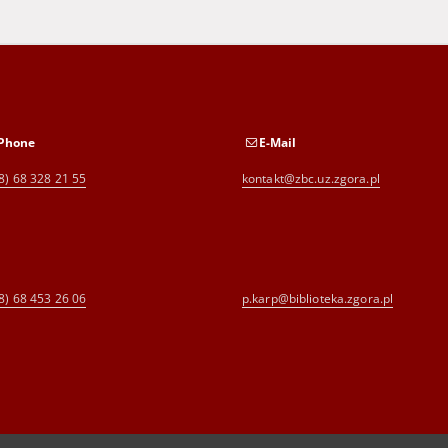
Phone
E-Mail
8) 68 328 21 55
kontakt@zbc.uz.zgora.pl
8) 68 453 26 06
p.karp@biblioteka.zgora.pl