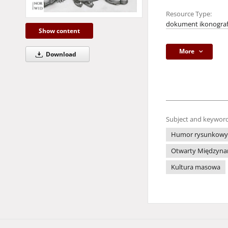
Resource Type:
dokument ikonograf
Show content
More
Download
Subject and keyword
Humor rysunkowy
Otwarty Międzynar
Kultura masowa