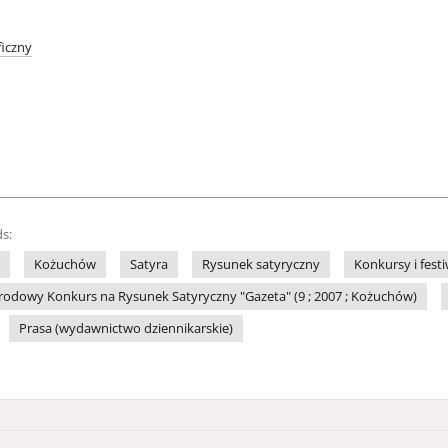
iczny
s:
Kożuchów
Satyra
Rysunek satyryczny
Konkursy i fest
odowy Konkurs na Rysunek Satyryczny "Gazeta" (9 ; 2007 ; Kożuchów)
Prasa (wydawnictwo dziennikarskie)