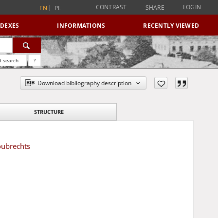
CONTRAST
LOGIN
SHARE
EN
PL
NDEXES
INFORMATIONS
RECENTLY VIEWED
 search
?
Download bibliography description
STRUCTURE
oubrechts