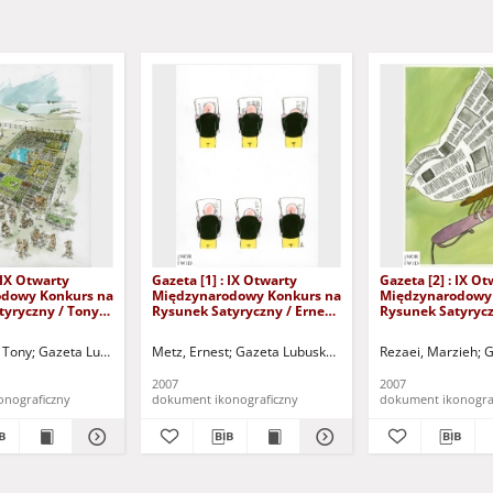
 IX Otwarty
Gazeta [1] : IX Otwarty
Gazeta [2] : IX O
dowy Konkurs na
Międzynarodowy Konkurs na
Międzynarodowy
tyryczny / Tony
Rysunek Satyryczny / Ernest
Rysunek Satyrycz
Metz
Marzieh Rezaei
 Tony
eta Lubuska (Zielona Góra)
Gazeta Lubuska (Zielona Góra)
Metz, Ernest
Kożuchowski Ośrodek Kultury i Sportu "Zamek" (Kożuc
Kożuchowski Ośrodek Kultury i Sportu "Zam
Gazeta Lubuska (Zielona Góra)
Rezaei, Marzieh
Kożuchows
G
2007
2007
onograficzny
dokument ikonograficzny
dokument ikonogra