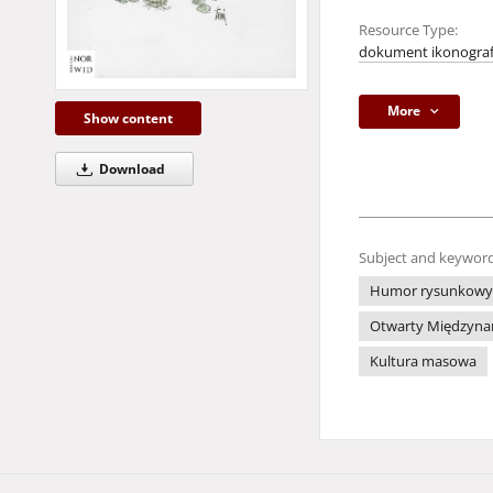
Resource Type:
dokument ikonograf
More
Show content
Download
Subject and keyword
Humor rysunkowy
Otwarty Międzynar
Kultura masowa