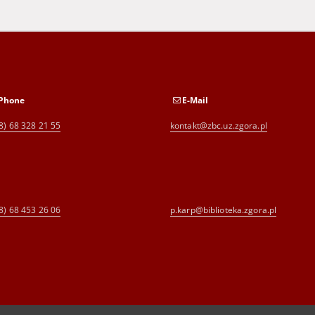
Phone
E-Mail
8) 68 328 21 55
kontakt@zbc.uz.zgora.pl
8) 68 453 26 06
p.karp@biblioteka.zgora.pl