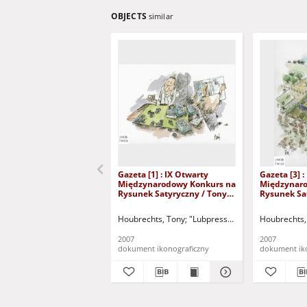
OBJECTS
similar
Gazeta [1] : IX Otwarty
Gazeta [3] :
Międzynarodowy Konkurs na
Międzynaro
Rysunek Satyryczny / Tony
Rysunek Sa
Houbrechts
Houbrechts
Houbrechts, Tony
"Lubpress" (Zielona Góra)
Houbrechts,
Gaz
2007
2007
dokument ikonograficzny
dokument ik