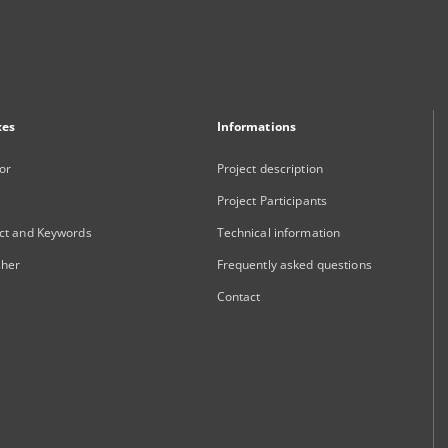
xes
Informations
or
Project description
Project Participants
ct and Keywords
Technical information
sher
Frequently asked questions
Contact