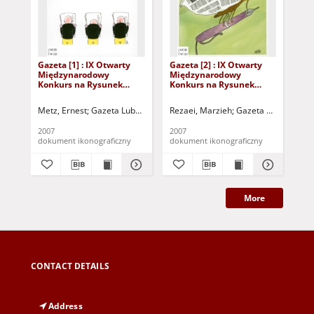
Gazeta [1] : IX Otwarty
Gazeta [2] : IX Otwarty
Gaz
Międzynarodowy
Międzynarodowy
Mi
Konkurs na Rysunek
Konkurs na Rysunek
Ko
Satyryczny / Ernest Metz
Satyryczny / Marzieh
Sat
Rezaei
Sa
Metz, Ernest
Gazeta Lubuska (Zielona Góra)
Rezaei, Marzieh
Kożuchowski Ośrodek Kult
Gazeta Lubuska (Zi
Sam
2007
2007
200
dokument ikonograficzny
dokument ikonograficzny
dok
More
CONTACT DETAILS
Address