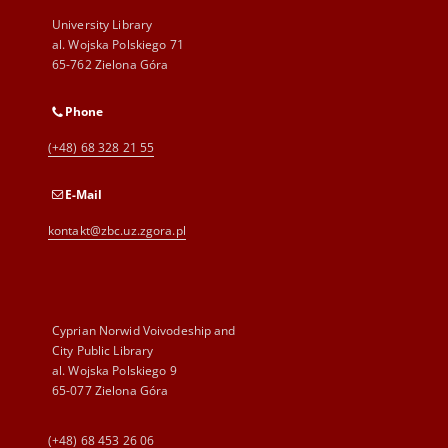
University Library
al. Wojska Polskiego 71
65-762 Zielona Góra
Phone
(+48) 68 328 21 55
E-Mail
kontakt@zbc.uz.zgora.pl
Cyprian Norwid Voivodeship and
City Public Library
al. Wojska Polskiego 9
65-077 Zielona Góra
(+48) 68 453 26 06