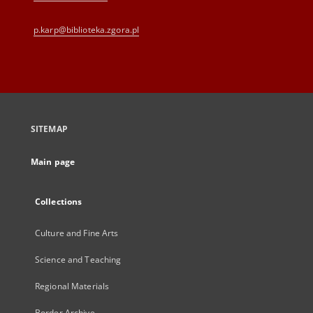
p.karp@biblioteka.zgora.pl
SITEMAP
Main page
Collections
Culture and Fine Arts
Science and Teaching
Regional Materials
Border Archive